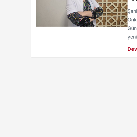
Şan
Onk
Gün
yeni
Dev