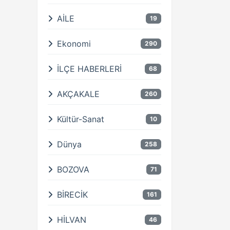
AİLE
19
Ekonomi
290
İLÇE HABERLERİ
68
AKÇAKALE
260
Kültür-Sanat
10
Dünya
258
BOZOVA
71
BİRECİK
161
HİLVAN
46