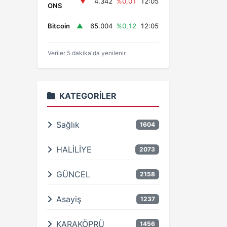
▼
4.342
%0,01
12:05
ONS
Bitcoin
▲
65.004
%0,12
12:05
Veriler 5 dakika'da yenilenir.
KATEGORILER
Sağlık
1604
HALİLİYE
2073
GÜNCEL
2158
Asayiş
1237
KARAKÖPRÜ
1456