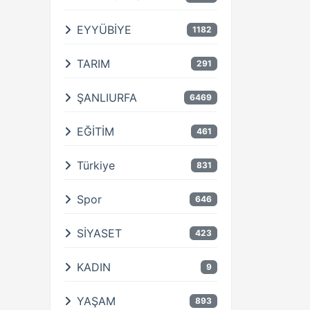
EYYÜBİYE
1182
TARIM
291
ŞANLIURFA
6469
EĞİTİM
461
Türkiye
831
Spor
646
SİYASET
423
KADIN
9
YAŞAM
893