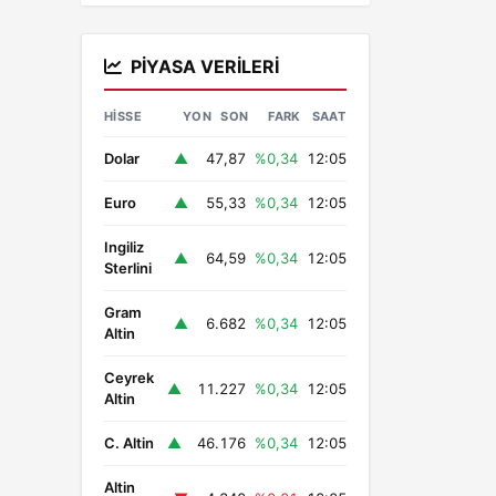
PIYASA VERILERI
HISSE
YON
SON
FARK
SAAT
Dolar
▲
47,87
%0,34
12:05
Euro
▲
55,33
%0,34
12:05
Ingiliz
▲
64,59
%0,34
12:05
Sterlini
Gram
▲
6.682
%0,34
12:05
Altin
Ceyrek
▲
11.227
%0,34
12:05
Altin
C. Altin
▲
46.176
%0,34
12:05
Altin