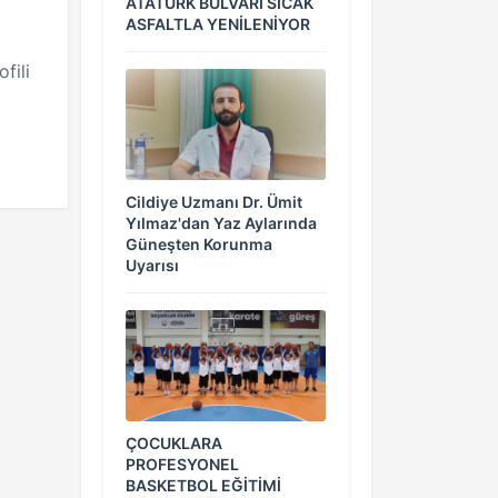
ATATÜRK BULVARI SICAK
ASFALTLA YENİLENİYOR
fili
Cildiye Uzmanı Dr. Ümit
Yılmaz'dan Yaz Aylarında
Güneşten Korunma
Uyarısı
ÇOCUKLARA
PROFESYONEL
BASKETBOL EĞİTİMİ