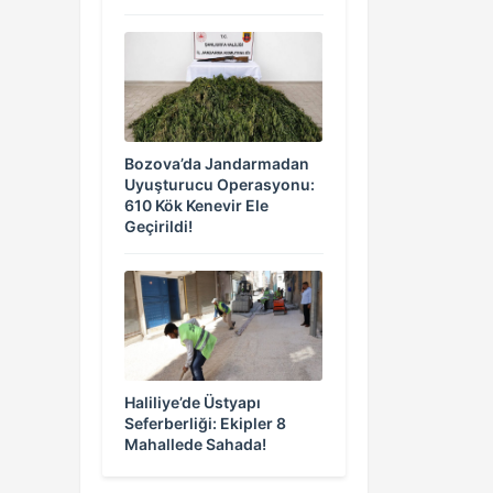
Bozova’da Jandarmadan
Uyuşturucu Operasyonu:
610 Kök Kenevir Ele
Geçirildi!
Haliliye’de Üstyapı
Seferberliği: Ekipler 8
Mahallede Sahada!