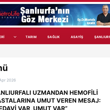
ERİ
TARIM
SAĞLIK
ASAYIŞ
ŞANLIUR
nü
Apr 2026
NLIURFALI UZMANDAN HEMOFİLİ
STALARINA UMUT VEREN MESAJ:
EDAVİ VAR, UMUT VAR”