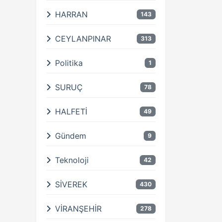
HARRAN
143
CEYLANPINAR
313
Politika
1
SURUÇ
78
HALFETİ
49
Gündem
9
Teknoloji
42
SİVEREK
430
VİRANŞEHİR
278