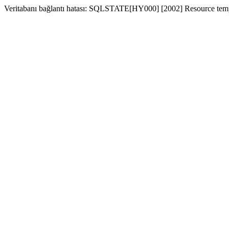
Veritabanı bağlantı hatası: SQLSTATE[HY000] [2002] Resource temp