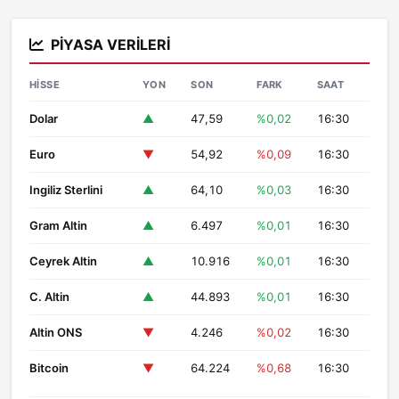
PIYASA VERILERI
HISSE
YON
SON
FARK
SAAT
Dolar
▲
47,59
%0,02
16:30
Euro
▼
54,92
%0,09
16:30
Ingiliz Sterlini
▲
64,10
%0,03
16:30
Gram Altin
▲
6.497
%0,01
16:30
Ceyrek Altin
▲
10.916
%0,01
16:30
C. Altin
▲
44.893
%0,01
16:30
Altin ONS
▼
4.246
%0,02
16:30
Bitcoin
▼
64.224
%0,68
16:30