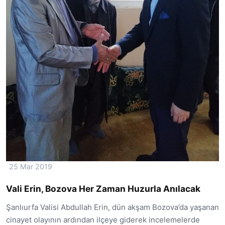
25 Mar 2019
Vali Erin, Bozova Her Zaman Huzurla Anılacak
Şanlıurfa Valisi Abdullah Erin, dün akşam Bozova’da yaşanan
cinayet olayının ardından ilçeye giderek incelemelerde