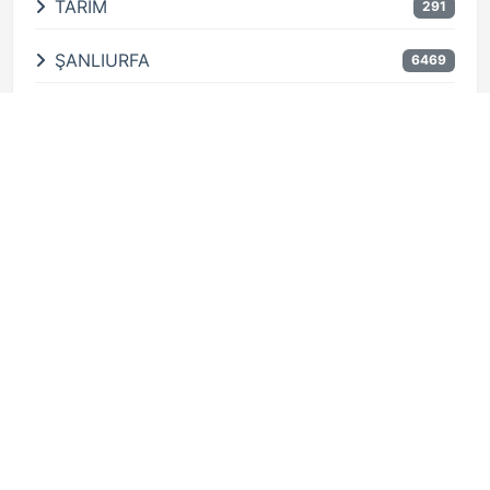
TARIM
291
ŞANLIURFA
6469
EĞİTİM
461
Türkiye
831
Spor
645
SİYASET
423
KADIN
9
YAŞAM
893
AİLE
19
Ekonomi
290