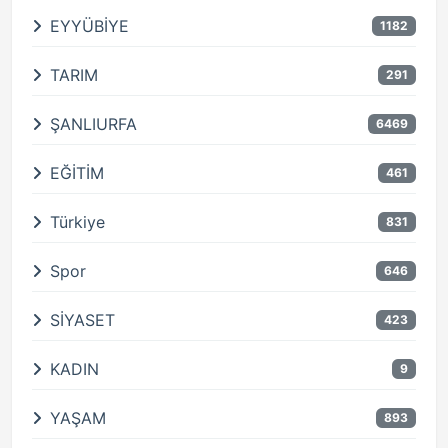
EYYÜBİYE
1182
TARIM
291
ŞANLIURFA
6469
EĞİTİM
461
Türkiye
831
Spor
646
SİYASET
423
KADIN
9
YAŞAM
893