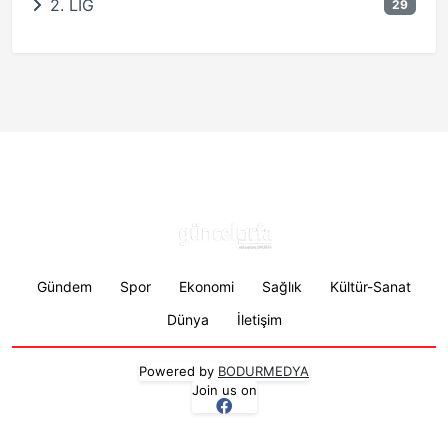
2. LİG
29
Footer menu
Gündem
Spor
Ekonomi
Sağlık
Kültür-Sanat
Dünya
İletişim
Powered by
BODURMEDYA
Join us on