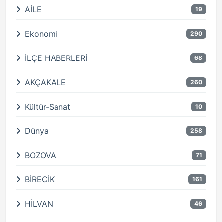
AİLE
19
Ekonomi
290
İLÇE HABERLERİ
68
AKÇAKALE
260
Kültür-Sanat
10
Dünya
258
BOZOVA
71
BİRECİK
161
HİLVAN
46