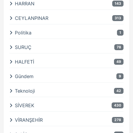
HARRAN
143
CEYLANPINAR
313
Politika
1
SURUÇ
78
HALFETİ
49
Gündem
9
Teknoloji
42
SİVEREK
430
VİRANŞEHİR
278