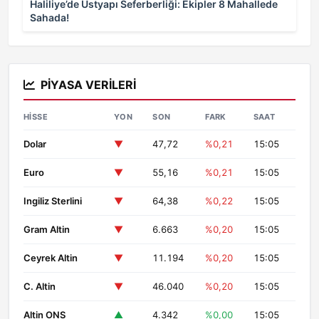
Haliliye’de Üstyapı Seferberliği: Ekipler 8 Mahallede
Sahada!
PIYASA VERILERI
HISSE
YON
SON
FARK
SAAT
Dolar
▼
47,72
%0,21
15:05
Euro
▼
55,16
%0,21
15:05
Ingiliz Sterlini
▼
64,38
%0,22
15:05
Gram Altin
▼
6.663
%0,20
15:05
Ceyrek Altin
▼
11.194
%0,20
15:05
C. Altin
▼
46.040
%0,20
15:05
Altin ONS
▲
4.342
%0,00
15:05