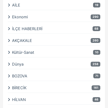
AİLE
19
Ekonomi
290
İLÇE HABERLERİ
68
AKÇAKALE
260
Kültür-Sanat
10
Dünya
258
BOZOVA
71
BİRECİK
161
HİLVAN
46