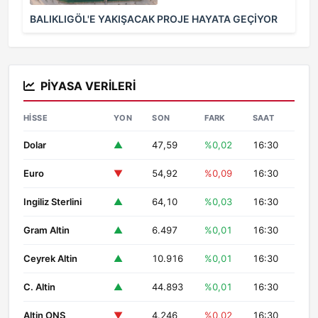
BALIKLIGÖL'E YAKIŞACAK PROJE HAYATA GEÇİYOR
PIYASA VERILERI
HISSE
YON
SON
FARK
SAAT
Dolar
▲
47,59
%0,02
16:30
Euro
▼
54,92
%0,09
16:30
Ingiliz Sterlini
▲
64,10
%0,03
16:30
Gram Altin
▲
6.497
%0,01
16:30
Ceyrek Altin
▲
10.916
%0,01
16:30
C. Altin
▲
44.893
%0,01
16:30
Altin ONS
▼
4.246
%0,02
16:30