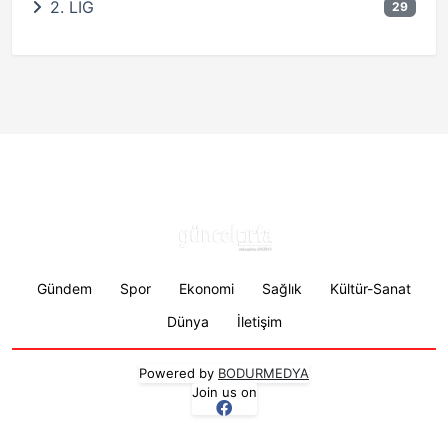
2. LİG
29
Footer menu
Gündem
Spor
Ekonomi
Sağlık
Kültür-Sanat
Dünya
İletişim
Powered by
BODURMEDYA
Join us on