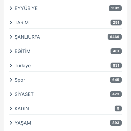
EYYÜBİYE
1182
TARIM
291
ŞANLIURFA
6469
EĞİTİM
461
Türkiye
831
Spor
645
SİYASET
423
KADIN
9
YAŞAM
893