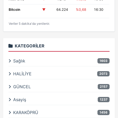
Bitcoin
▼
64.224
%0,68
16:30
Veriler 5 dakika'da yenilenir.
KATEGORILER
Sağlık
1603
HALİLİYE
2073
GÜNCEL
2157
Asayiş
1237
KARAKÖPRÜ
1456