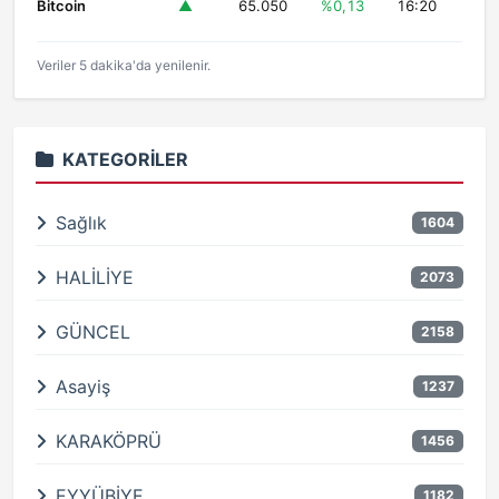
Bitcoin
▲
65.050
%0,13
16:20
Veriler 5 dakika'da yenilenir.
KATEGORILER
Sağlık
1604
HALİLİYE
2073
GÜNCEL
2158
Asayiş
1237
KARAKÖPRÜ
1456
EYYÜBİYE
1182