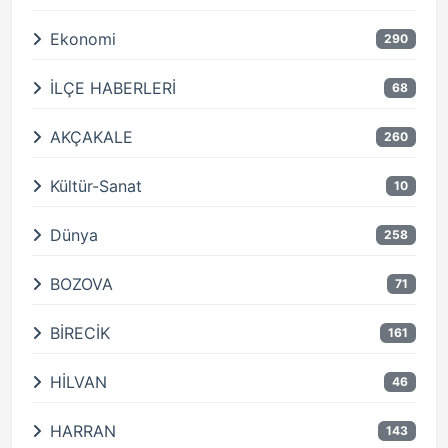
Ekonomi
290
İLÇE HABERLERİ
68
AKÇAKALE
260
Kültür-Sanat
10
Dünya
258
BOZOVA
71
BİRECİK
161
HİLVAN
46
HARRAN
143