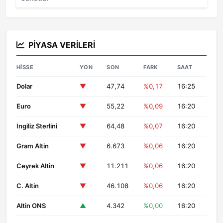
PIYASA VERILERI
HISSE
YON
SON
FARK
SAAT
Dolar
▼
47,74
%0,17
16:25
Euro
▼
55,22
%0,09
16:20
Ingiliz Sterlini
▼
64,48
%0,07
16:20
Gram Altin
▼
6.673
%0,06
16:20
Ceyrek Altin
▼
11.211
%0,06
16:20
C. Altin
▼
46.108
%0,06
16:20
Altin ONS
▲
4.342
%0,00
16:20