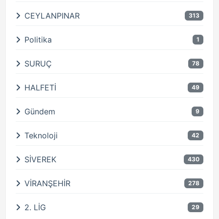
CEYLANPINAR
313
Politika
1
SURUÇ
78
HALFETİ
49
Gündem
9
Teknoloji
42
SİVEREK
430
VİRANŞEHİR
278
2. LİG
29