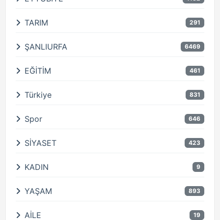
TARIM
291
ŞANLIURFA
6469
EĞİTİM
461
Türkiye
831
Spor
646
SİYASET
423
KADIN
9
YAŞAM
893
AİLE
19