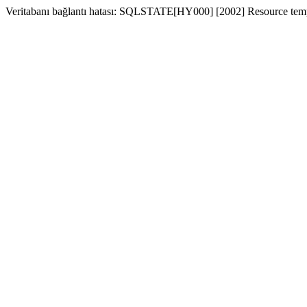
Veritabanı bağlantı hatası: SQLSTATE[HY000] [2002] Resource temp