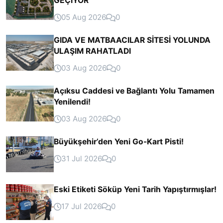
GEÇİYOR
05 Aug 2026
0
GIDA VE MATBAACILAR SİTESİ YOLUNDA
ULAŞIM RAHATLADI
03 Aug 2026
0
Açıksu Caddesi ve Bağlantı Yolu Tamamen
Yenilendi!
03 Aug 2026
0
Büyükşehir’den Yeni Go-Kart Pisti!
31 Jul 2026
0
Eski Etiketi Söküp Yeni Tarih Yapıştırmışlar!
17 Jul 2026
0