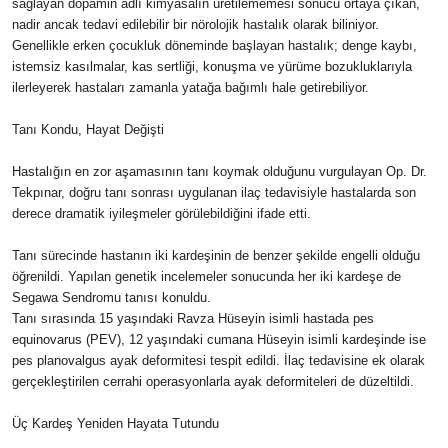
sağlayan dopamin adlı kimyasalın üretilememesi sonucu ortaya çıkan,
nadir ancak tedavi edilebilir bir nörolojik hastalık olarak biliniyor.
Genellikle erken çocukluk döneminde başlayan hastalık; denge kaybı,
istemsiz kasılmalar, kas sertliği, konuşma ve yürüme bozukluklarıyla
ilerleyerek hastaları zamanla yatağa bağımlı hale getirebiliyor.
Tanı Kondu, Hayat Değişti
Hastalığın en zor aşamasının tanı koymak olduğunu vurgulayan Op. Dr.
Tekpınar, doğru tanı sonrası uygulanan ilaç tedavisiyle hastalarda son
derece dramatik iyileşmeler görülebildiğini ifade etti.
Tanı sürecinde hastanın iki kardeşinin de benzer şekilde engelli olduğu
öğrenildi. Yapılan genetik incelemeler sonucunda her iki kardeşe de
Segawa Sendromu tanısı konuldu.
Tanı sırasında 15 yaşındaki Ravza Hüseyin isimli hastada pes
equinovarus (PEV), 12 yaşındaki cumana Hüseyin isimli kardeşinde ise
pes planovalgus ayak deformitesi tespit edildi. İlaç tedavisine ek olarak
gerçekleştirilen cerrahi operasyonlarla ayak deformiteleri de düzeltildi.
Üç Kardeş Yeniden Hayata Tutundu