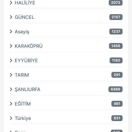
HALİLİYE
2073
GÜNCEL
2157
Asayiş
1237
KARAKÖPRÜ
1456
EYYÜBİYE
1182
TARIM
291
ŞANLIURFA
6469
EĞİTİM
461
Türkiye
831