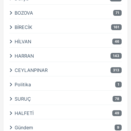
BOZOVA
71
BİRECİK
161
HİLVAN
46
HARRAN
143
CEYLANPINAR
313
Politika
1
SURUÇ
78
HALFETİ
49
Gündem
9