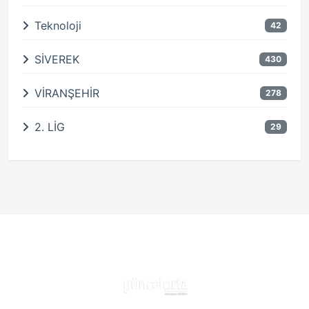
Teknoloji
42
SİVEREK
430
VİRANŞEHİR
278
2. LİG
29