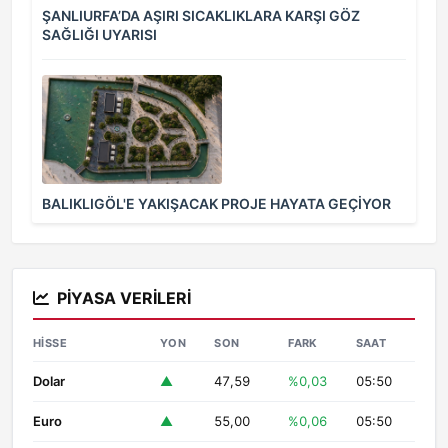
ŞANLIURFA’DA AŞIRI SICAKLIKLARA KARŞI GÖZ
SAĞLIĞI UYARISI
BALIKLIGÖL'E YAKIŞACAK PROJE HAYATA GEÇİYOR
PIYASA VERILERI
HISSE
YON
SON
FARK
SAAT
Dolar
▲
47,59
%0,03
05:50
Euro
▲
55,00
%0,06
05:50