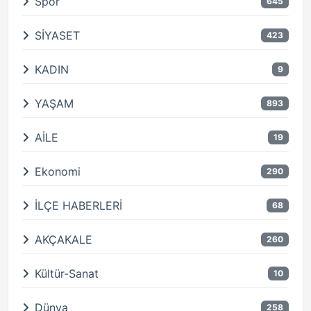
Spor
645
SİYASET
423
KADIN
9
YAŞAM
893
AİLE
19
Ekonomi
290
İLÇE HABERLERİ
68
AKÇAKALE
260
Kültür-Sanat
10
Dünya
258