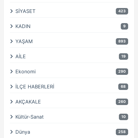
SİYASET
423
KADIN
9
YAŞAM
893
AİLE
19
Ekonomi
290
İLÇE HABERLERİ
68
AKÇAKALE
260
Kültür-Sanat
10
Dünya
258