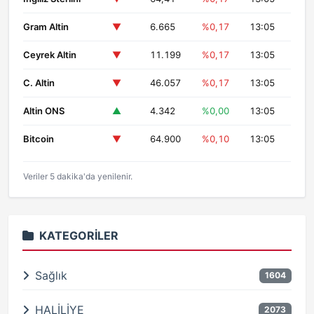
Gram Altin
▼
6.665
%0,17
13:05
Ceyrek Altin
▼
11.199
%0,17
13:05
C. Altin
▼
46.057
%0,17
13:05
Altin ONS
▲
4.342
%0,00
13:05
Bitcoin
▼
64.900
%0,10
13:05
Veriler 5 dakika'da yenilenir.
KATEGORILER
Sağlık
1604
HALİLİYE
2073