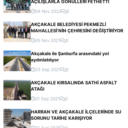
AÇILIŞLARLA GÖNÜLLERİ FETHETTİ
04 Nov 2022
0
AKÇAKALE BELEDİYESİ PEKMEZLİ
MAHALLESİ’NİN ÇEHRESİNİ DEĞİŞTİRİYOR
05 Nov 2021
0
Akçakale ile Şanlıurfa arasındaki yol
aydınlatılıyor
23 Sep 2021
0
AKÇAKALE KIRSALINDA SATHİ ASFALT
ATAĞI
01 Sep 2021
0
HARRAN VE AKÇAKALE İLÇELERİNDE SU
SORUNU TARİHE KARIŞIYOR
17 Aug 2021
0