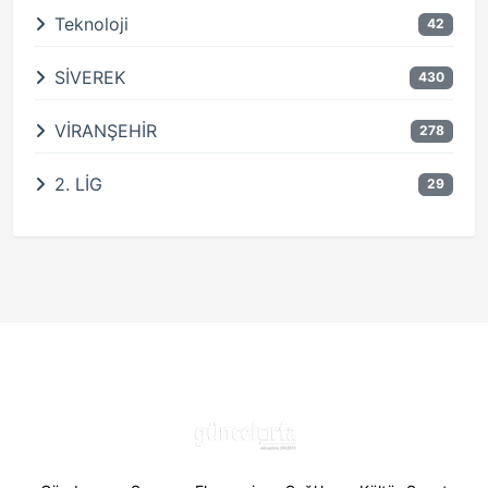
Teknoloji
42
SİVEREK
430
VİRANŞEHİR
278
2. LİG
29