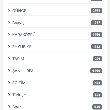
GÜNCEL
2158
Asayiş
1237
KARAKÖPRÜ
1456
EYYÜBİYE
1182
TARIM
291
ŞANLIURFA
6469
EĞİTİM
461
Türkiye
831
Spor
646