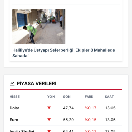
Haliliye’de Üstyapı Seferberliği: Ekipler 8 Mahallede
Sahada!
PIYASA VERILERI
HISSE
YON
SON
FARK
SAAT
Dolar
▼
47,74
%0,17
13:05
Euro
▼
55,20
%0,15
13:05
Ingiliz Sterlini
▼
64,41
%0,17
13:05