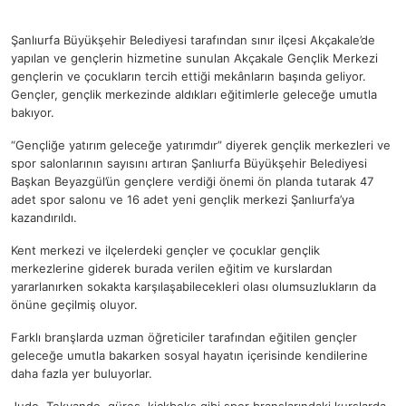
Şanlıurfa Büyükşehir Belediyesi tarafından sınır ilçesi Akçakale’de
yapılan ve gençlerin hizmetine sunulan Akçakale Gençlik Merkezi
gençlerin ve çocukların tercih ettiği mekânların başında geliyor.
Gençler, gençlik merkezinde aldıkları eğitimlerle geleceğe umutla
bakıyor.
“Gençliğe yatırım geleceğe yatırımdır” diyerek gençlik merkezleri ve
spor salonlarının sayısını artıran Şanlıurfa Büyükşehir Belediyesi
Başkan Beyazgül’ün gençlere verdiği önemi ön planda tutarak 47
adet spor salonu ve 16 adet yeni gençlik merkezi Şanlıurfa’ya
kazandırıldı.
Kent merkezi ve ilçelerdeki gençler ve çocuklar gençlik
merkezlerine giderek burada verilen eğitim ve kurslardan
yararlanırken sokakta karşılaşabilecekleri olası olumsuzlukların da
önüne geçilmiş oluyor.
Farklı branşlarda uzman öğreticiler tarafından eğitilen gençler
geleceğe umutla bakarken sosyal hayatın içerisinde kendilerine
daha fazla yer buluyorlar.
Judo, Tekvando, güreş, kickboks gibi spor branşlarındaki kurslarda