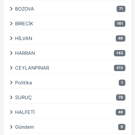
BOZOVA
71
BİRECİK
161
HİLVAN
46
HARRAN
143
CEYLANPINAR
313
Politika
1
SURUÇ
78
HALFETİ
49
Gündem
9