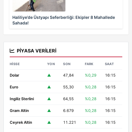
Haliliye’de Üstyapı Seferberliği: Ekipler 8 Mahallede
Sahada!
PIYASA VERILERI
HISSE
YON
SON
FARK
SAAT
Dolar
▲
47,84
%0,29
16:15
Euro
▲
55,30
%0,28
16:15
Ingiliz Sterlini
▲
64,55
%0,28
16:15
Gram Altin
▲
6.679
%0,28
16:15
Ceyrek Altin
▲
11.221
%0,28
16:15