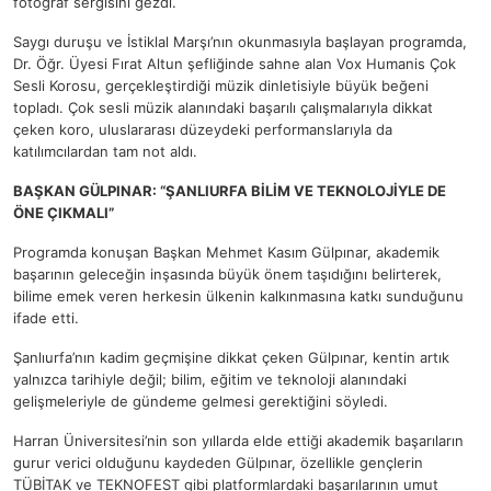
fotoğraf sergisini gezdi.
Saygı duruşu ve İstiklal Marşı’nın okunmasıyla başlayan programda,
Dr. Öğr. Üyesi Fırat Altun şefliğinde sahne alan Vox Humanis Çok
Sesli Korosu, gerçekleştirdiği müzik dinletisiyle büyük beğeni
topladı. Çok sesli müzik alanındaki başarılı çalışmalarıyla dikkat
çeken koro, uluslararası düzeydeki performanslarıyla da
katılımcılardan tam not aldı.
BAŞKAN GÜLPINAR: “ŞANLIURFA BİLİM VE TEKNOLOJİYLE DE
ÖNE ÇIKMALI”
Programda konuşan Başkan Mehmet Kasım Gülpınar, akademik
başarının geleceğin inşasında büyük önem taşıdığını belirterek,
bilime emek veren herkesin ülkenin kalkınmasına katkı sunduğunu
ifade etti.
Şanlıurfa’nın kadim geçmişine dikkat çeken Gülpınar, kentin artık
yalnızca tarihiyle değil; bilim, eğitim ve teknoloji alanındaki
gelişmeleriyle de gündeme gelmesi gerektiğini söyledi.
Harran Üniversitesi’nin son yıllarda elde ettiği akademik başarıların
gurur verici olduğunu kaydeden Gülpınar, özellikle gençlerin
TÜBİTAK ve TEKNOFEST gibi platformlardaki başarılarının umut