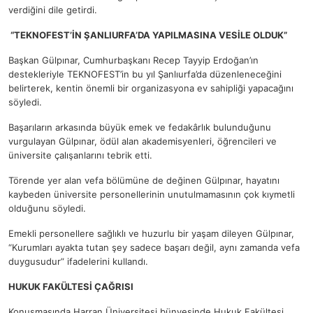
verdiğini dile getirdi.
“TEKNOFEST’İN ŞANLIURFA’DA YAPILMASINA VESİLE OLDUK”
Başkan Gülpınar, Cumhurbaşkanı Recep Tayyip Erdoğan’ın
destekleriyle TEKNOFEST’in bu yıl Şanlıurfa’da düzenleneceğini
belirterek, kentin önemli bir organizasyona ev sahipliği yapacağını
söyledi.
Başarıların arkasında büyük emek ve fedakârlık bulunduğunu
vurgulayan Gülpınar, ödül alan akademisyenleri, öğrencileri ve
üniversite çalışanlarını tebrik etti.
Törende yer alan vefa bölümüne de değinen Gülpınar, hayatını
kaybeden üniversite personellerinin unutulmamasının çok kıymetli
olduğunu söyledi.
Emekli personellere sağlıklı ve huzurlu bir yaşam dileyen Gülpınar,
“Kurumları ayakta tutan şey sadece başarı değil, aynı zamanda vefa
duygusudur” ifadelerini kullandı.
HUKUK FAKÜLTESİ ÇAĞRISI
Konuşmasında Harran Üniversitesi bünyesinde Hukuk Fakültesi