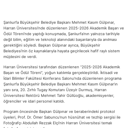
Şanlıurfa Büyükşehir Belediye Başkanı Mehmet Kasım Gülpınar,
Harran Üniversitesi’nde düzenlenen 2025-2026 Akademik Başarı ve
Ödül Töreni’nde yaptığı konuşmada, Şanlıurfa’nın yalnızca tarihiyle
değil bilim, eğitim ve teknoloji alanındaki başarılarıyla da anılması
gerektiğini söyledi. Başkan Gülpınar ayrıca, Büyükşehir
Belediyesi’nin öz kaynaklarıyla hayata geçirilecek hafif raylı sistem
müjdesini de verdi.
Harran Üniversitesi tarafından düzenlenen “2025-2026 Akademik
Başarı ve Ödül Töreni”, yoğun katılımla gerçekleştirildi. İktisadi ve
İdari Bilimler Fakültesi Konferans Salonu’nda düzenlenen programa
Şanlıurfa Büyükşehir Belediye Başkanı Mehmet Kasım Gülpınar’ın
yanı sıra, 20. Zırhlı Tugay Komutanı Üzeyir Durmuş, Harran
Üniversitesi Rektörü Mehmet Tahir Güllüoğlu, akademisyenler,
öğrenciler ve idari personel katıldı.
Program öncesinde Başkan Gülpınar ve beraberindeki protokol
üyeleri, Prof. Dr. Ömer Sabuncu’nun hüsnühat ve tezhip sergisi ile
Fotoğrafçı Abdullah Rezzak Elçi’nin Harran Üniversitesi temalı