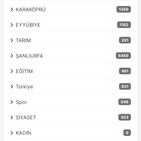
KARAKÖPRÜ
1456
EYYÜBİYE
1182
TARIM
291
ŞANLIURFA
6469
EĞİTİM
461
Türkiye
831
Spor
646
SİYASET
423
KADIN
9