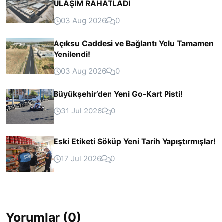
ULAŞIM RAHATLADI
03 Aug 2026
0
Açıksu Caddesi ve Bağlantı Yolu Tamamen
Yenilendi!
03 Aug 2026
0
Büyükşehir’den Yeni Go-Kart Pisti!
31 Jul 2026
0
Eski Etiketi Söküp Yeni Tarih Yapıştırmışlar!
17 Jul 2026
0
Yorumlar (0)