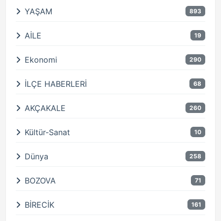
YAŞAM
893
AİLE
19
Ekonomi
290
İLÇE HABERLERİ
68
AKÇAKALE
260
Kültür-Sanat
10
Dünya
258
BOZOVA
71
BİRECİK
161