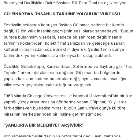
Belediyesi Dış İlişkiler Daire Başkanı Elif Esra Önal da eşlik ediyor.
GÜLPINAR’DAN “İNSANLIK TARİHİNE YOLCULUK” VURGUSU
Festivalin açılışında konuşan Başkan Gülpınar, sadece bir kentin
değil, 12 bin yıllık insanlık geçmişinin sesi olarak sahnedeydi. “Bugün
burada bulunmamın sebebi, sadece bir şehirden değil; insanlık
tarihinin köklerinden, kolektif hafızamızdan ve geleceğe uzanan
kültürel mirasımızdan söz etmektir” diyerek, Şanlıurfa’nın dünya
tarihindeki yerini katılımcılara etkileyici bir üslupla aktardı.
Özellikle Göbeklitepe, Karahantepe, Sefertepe ve Sayburç gibi “Taş
Tepeler” arkeolojik alanlarına değinen Gülpınar, bu bölgelerde
yapılan kazıların sadece buluntular değil; aynı zamanda insanlığın
bilinmeyen geçmişine ışık tuttuğunu vurguladı.
1963 yılında Chicago Üniversitesi ile İstanbul Üniversitesi’nin birlikte
yaptığı yüzey araştırmasına gönderme yapan Gülpınar, “O yıllarda
fark edilmeyen bu kadim miras, bugün Şanlıurfa'yı dünya kültürel
mirasının merkezlerinden biri haline getirmiştir” dedi.
“ŞANLIURFA BİR MEDENİYET ARŞİVİDİR”
Konuşmasında Şanlıurfa’nın yalnızca tarihî değil, aynı zamanda