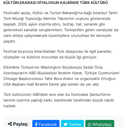
KÜLTÜRLERARASI DİYALOGUN KALBİNDE TÜRK KÜLTÜRÜ
Festivalin açılışı, Kültür ve Turizm Bakanlığı’na bağlı İstanbul Tarihi
Türk Müziği Topluluğu Mehter Takımı’nın coşkulu gösterisiyle
başladı. 200’ü aşkın stantta ebru, tezhip, hat, seramik gibi
geleneksel sanatlar sergilenirken; Türkiye’den gelen sanatçılar da
canlı atölye çalışmalarıyla ziyaretçilere unutulmaz bir deneyim
yaşattı.
Festival boyunca Amerika’daki Türk diasporası ile ilgili paneller,
söyleşiler ve kültürel oturumlar da büyük ilgi görüyor.
Etkinlikte Türkiye’nin Washington Büyükelçisi Sedat Önal,
Azerbaycan’ın ABD Büyükelçisi İbrahim Hazar, Türkiye Cumhuriyeti
Chicago Başkonsolosu Tahir Bora Atanır ve organizatör Ertuğrul
USA Başkanı Halil İbrahim Demir gibi isimler de yer aldı.
Türk kültürünün ABD’deki sesi olan bu festivalde Şanlıurfa’nın
tanıtım üzerine yaptığı katkı, katılımcılar tarafından büyük takdir
topladı.
Paylaş:
Facebook
Twitter
WhatsApp