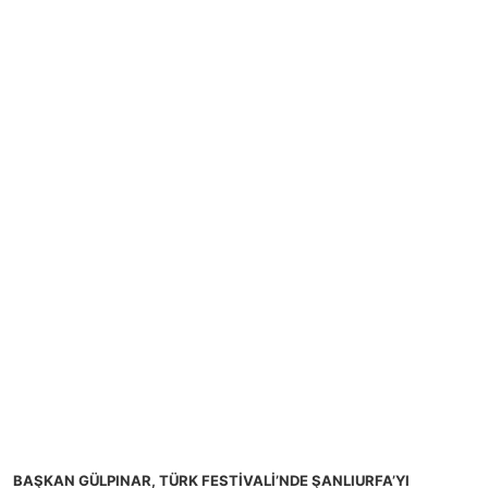
BAŞKAN GÜLPINAR, TÜRK FESTİVALİ’NDE ŞANLIURFA’YI