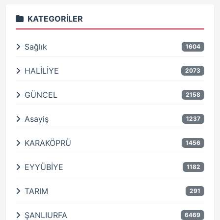
KATEGORILER
Sağlık
1604
HALİLİYE
2073
GÜNCEL
2158
Asayiş
1237
KARAKÖPRÜ
1456
EYYÜBİYE
1182
TARIM
291
ŞANLIURFA
6469