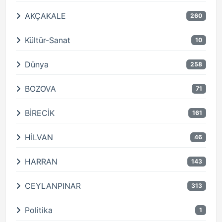
AKÇAKALE
260
Kültür-Sanat
10
Dünya
258
BOZOVA
71
BİRECİK
161
HİLVAN
46
HARRAN
143
CEYLANPINAR
313
Politika
1