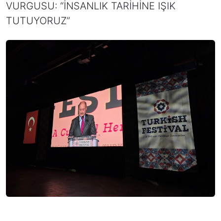
VURGUSU: “İNSANLIK TARİHİNE IŞIK
TUTUYORUZ”