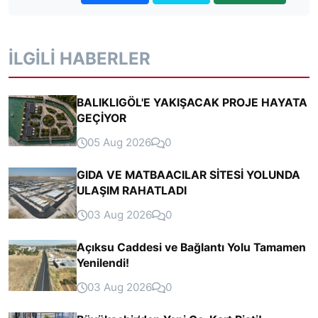
İLGILI HABERLER
BALIKLIGÖL'E YAKIŞACAK PROJE HAYATA
GEÇİYOR
05 Aug 2026
0
GIDA VE MATBAACILAR SİTESİ YOLUNDA
ULAŞIM RAHATLADI
03 Aug 2026
0
Açıksu Caddesi ve Bağlantı Yolu Tamamen
Yenilendi!
03 Aug 2026
0