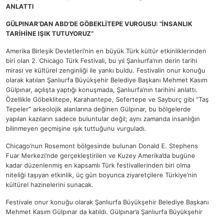
ANLATTI
GÜLPINAR’DAN ABD’DE GÖBEKLİTEPE VURGUSU: “İNSANLIK
TARİHİNE IŞIK TUTUYORUZ”
Amerika Birleşik Devletleri’nin en büyük Türk kültür etkinliklerinden
biri olan 2. Chicago Türk Festivali, bu yıl Şanlıurfa’nın derin tarihi
mirası ve kültürel zenginliği ile yankı buldu. Festivalin onur konuğu
olarak katılan Şanlıurfa Büyükşehir Belediye Başkanı Mehmet Kasım
Gülpınar, açılışta yaptığı konuşmada, Şanlıurfa’nın tarihini anlattı.
Özellikle Göbeklitepe, Karahantepe, Sefertepe ve Sayburç gibi “Taş
Tepeler” arkeolojik alanlarına değinen Gülpınar, bu bölgelerde
yapılan kazıların sadece buluntular değil; aynı zamanda insanlığın
bilinmeyen geçmişine ışık tuttuğunu vurguladı.
Chicago’nun Rosemont bölgesinde bulunan Donald E. Stephens
Fuar Merkezi’nde gerçekleştirilen ve Kuzey Amerika’da bugüne
kadar düzenlenmiş en kapsamlı Türk festivallerinden biri olma
niteliği taşıyan etkinlik, üç gün boyunca ziyaretçilere Türkiye’nin
kültürel hazinelerini sunacak.
Festivale onur konuğu olarak Şanlıurfa Büyükşehir Belediye Başkanı
Mehmet Kasım Gülpınar da katıldı. Gülpınar’a Şanlıurfa Büyükşehir