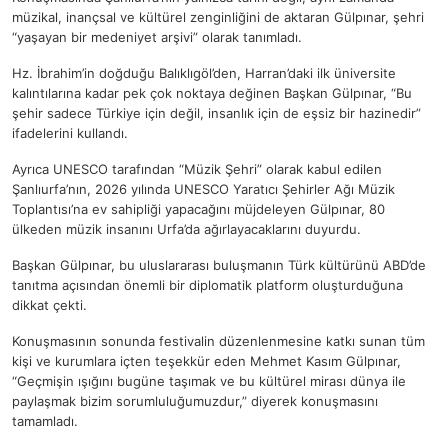
müzikal, inançsal ve kültürel zenginliğini de aktaran Gülpınar, şehri
“yaşayan bir medeniyet arşivi” olarak tanımladı.
Hz. İbrahim’in doğduğu Balıklıgöl’den, Harran’daki ilk üniversite
kalıntılarına kadar pek çok noktaya değinen Başkan Gülpınar, “Bu
şehir sadece Türkiye için değil, insanlık için de eşsiz bir hazinedir”
ifadelerini kullandı.
Ayrıca UNESCO tarafından “Müzik Şehri” olarak kabul edilen
Şanlıurfa’nın, 2026 yılında UNESCO Yaratıcı Şehirler Ağı Müzik
Toplantısı’na ev sahipliği yapacağını müjdeleyen Gülpınar, 80
ülkeden müzik insanını Urfa’da ağırlayacaklarını duyurdu.
Başkan Gülpınar, bu uluslararası buluşmanın Türk kültürünü ABD’de
tanıtma açısından önemli bir diplomatik platform oluşturduğuna
dikkat çekti.
Konuşmasının sonunda festivalin düzenlenmesine katkı sunan tüm
kişi ve kurumlara içten teşekkür eden Mehmet Kasım Gülpınar,
“Geçmişin ışığını bugüne taşımak ve bu kültürel mirası dünya ile
paylaşmak bizim sorumluluğumuzdur,” diyerek konuşmasını
tamamladı.