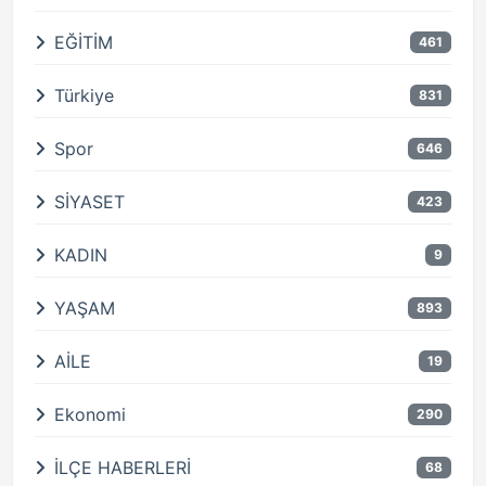
EĞİTİM
461
Türkiye
831
Spor
646
SİYASET
423
KADIN
9
YAŞAM
893
AİLE
19
Ekonomi
290
İLÇE HABERLERİ
68