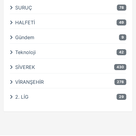
SURUÇ
78
HALFETİ
49
Gündem
9
Teknoloji
42
SİVEREK
430
VİRANŞEHİR
278
2. LİG
29