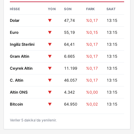
HISSE
YON
SON
FARK
SAAT
Dolar
▼
47,74
%0,17
13:15
Euro
▼
55,19
%0,15
13:15
Ingiliz Sterlini
▼
64,41
%0,17
13:15
Gram Altin
▼
6.665
%0,17
13:15
Ceyrek Altin
▼
11.199
%0,17
13:15
C. Altin
▼
46.057
%0,17
13:15
Altin ONS
▼
4.342
%0,00
13:15
Bitcoin
▼
64.950
%0,02
13:15
Veriler 5 dakika'da yenilenir.