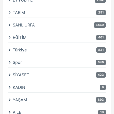
EYYÜBİYE
TARIM
291
ŞANLIURFA
6469
EĞİTİM
461
Türkiye
831
Spor
646
SİYASET
423
KADIN
9
YAŞAM
893
AİLE
19