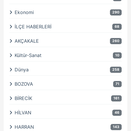
Ekonomi
290
İLÇE HABERLERİ
68
AKÇAKALE
260
Kültür-Sanat
10
Dünya
258
BOZOVA
71
BİRECİK
161
HİLVAN
46
HARRAN
143