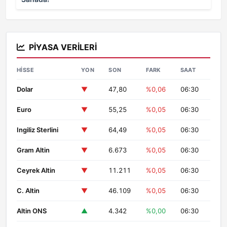
PIYASA VERILERI
HISSE
YON
SON
FARK
SAAT
Dolar
▼
47,80
%0,06
06:30
Euro
▼
55,25
%0,05
06:30
Ingiliz Sterlini
▼
64,49
%0,05
06:30
Gram Altin
▼
6.673
%0,05
06:30
Ceyrek Altin
▼
11.211
%0,05
06:30
C. Altin
▼
46.109
%0,05
06:30
Altin ONS
▲
4.342
%0,00
06:30