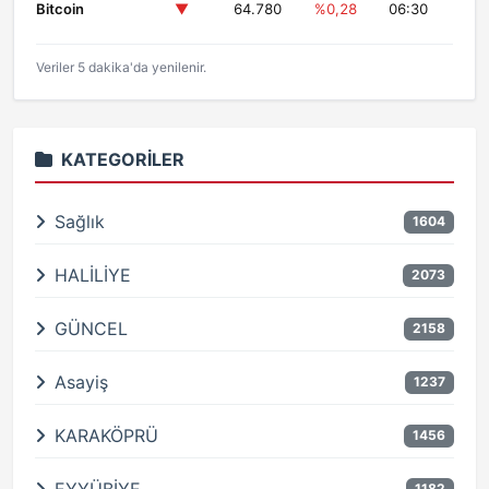
Bitcoin
▼
64.780
%0,28
06:30
Veriler 5 dakika'da yenilenir.
KATEGORILER
Sağlık
1604
HALİLİYE
2073
GÜNCEL
2158
Asayiş
1237
KARAKÖPRÜ
1456
1182