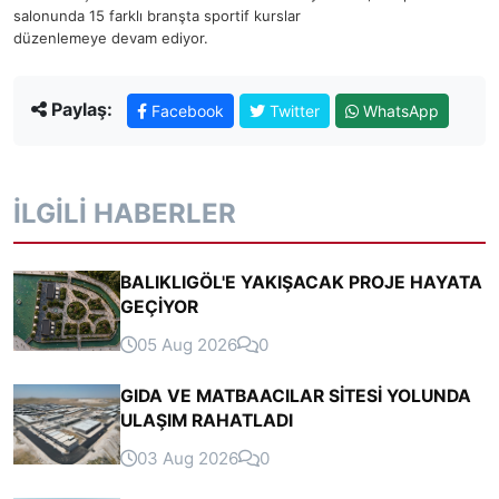
salonunda 15 farklı branşta sportif kurslar
düzenlemeye devam ediyor.
Paylaş:
Facebook
Twitter
WhatsApp
İLGILI HABERLER
BALIKLIGÖL'E YAKIŞACAK PROJE HAYATA
GEÇİYOR
05 Aug 2026
0
GIDA VE MATBAACILAR SİTESİ YOLUNDA
ULAŞIM RAHATLADI
03 Aug 2026
0