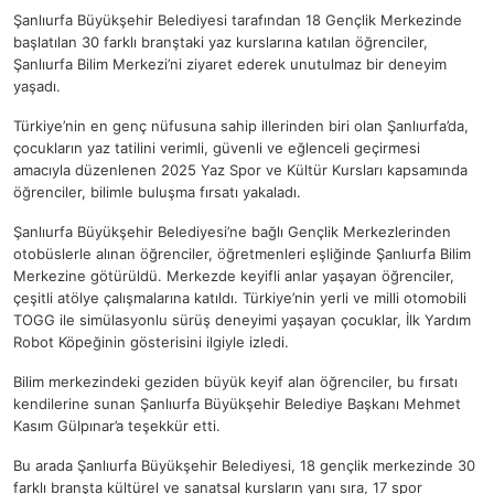
Şanlıurfa Büyükşehir Belediyesi tarafından 18 Gençlik Merkezinde
başlatılan 30 farklı branştaki yaz kurslarına katılan öğrenciler,
Şanlıurfa Bilim Merkezi’ni ziyaret ederek unutulmaz bir deneyim
yaşadı.
Türkiye’nin en genç nüfusuna sahip illerinden biri olan Şanlıurfa’da,
çocukların yaz tatilini verimli, güvenli ve eğlenceli geçirmesi
amacıyla düzenlenen 2025 Yaz Spor ve Kültür Kursları kapsamında
öğrenciler, bilimle buluşma fırsatı yakaladı.
Şanlıurfa Büyükşehir Belediyesi’ne bağlı Gençlik Merkezlerinden
otobüslerle alınan öğrenciler, öğretmenleri eşliğinde Şanlıurfa Bilim
Merkezine götürüldü. Merkezde keyifli anlar yaşayan öğrenciler,
çeşitli atölye çalışmalarına katıldı. Türkiye’nin yerli ve milli otomobili
TOGG ile simülasyonlu sürüş deneyimi yaşayan çocuklar, İlk Yardım
Robot Köpeğinin gösterisini ilgiyle izledi.
Bilim merkezindeki geziden büyük keyif alan öğrenciler, bu fırsatı
kendilerine sunan Şanlıurfa Büyükşehir Belediye Başkanı Mehmet
Kasım Gülpınar’a teşekkür etti.
Bu arada Şanlıurfa Büyükşehir Belediyesi, 18 gençlik merkezinde 30
farklı branşta kültürel ve sanatsal kursların yanı sıra, 17 spor