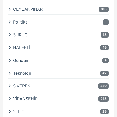
CEYLANPINAR
313
Politika
1
SURUÇ
78
HALFETİ
49
Gündem
9
Teknoloji
42
SİVEREK
430
VİRANŞEHİR
278
2. LİG
29