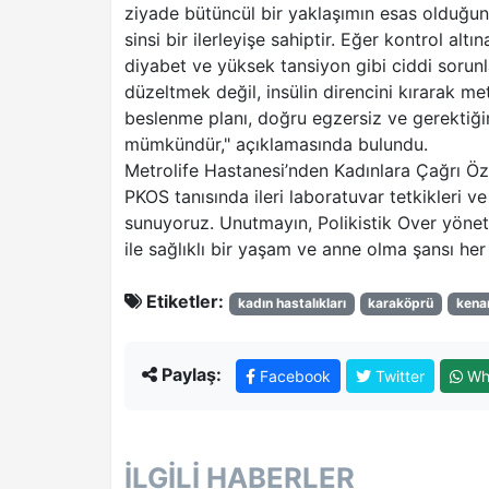
ziyade bütüncül bir yaklaşımın esas olduğu
sinsi bir ilerleyişe sahiptir. Eğer kontrol altı
diyabet ve yüksek tansiyon gibi ciddi sorunl
düzeltmek değil, insülin direncini kırarak m
beslenme planı, doğru egzersiz ve gerektiğ
mümkündür," açıklamasında bulundu.
Metrolife Hastanesi’nden Kadınlara Çağrı Öze
PKOS tanısında ileri laboratuvar tetkikleri 
sunuyoruz. Unutmayın, Polikistik Over yöneti
ile sağlıklı bir yaşam ve anne olma şansı he
Etiketler:
kadın hastalıkları
karaköprü
kena
Paylaş:
Facebook
Twitter
Wh
İLGILI HABERLER