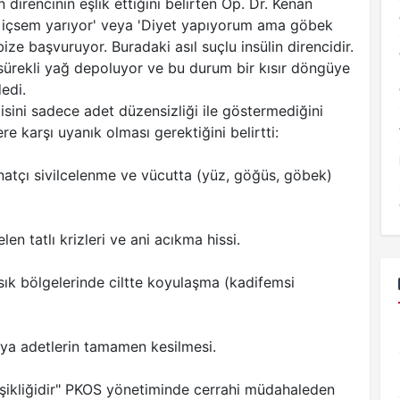
 direncinin eşlik ettiğini belirten Op. Dr. Kenan
Su içsem yarıyor' veya 'Diyet yapıyorum ama göbek
ze başvuruyor. Buradaki asıl suçlu insülin direncidir.
 sürekli yağ depoluyor ve bu durum bir kısır döngüye
edi.
disini sadece adet düzensizliği ile göstermediğini
re karşı uyanık olması gerektiğini belirtti:
 inatçı sivilcelenme ve vücutta (yüz, göğüs, göbek)
en tatlı krizleri ve ani acıkma hissi.
kasık bölgelerinde ciltte koyulaşma (kadifemsi
ya adetlerin tamamen kesilmesi.
işikliğidir" PKOS yönetiminde cerrahi müdahaleden