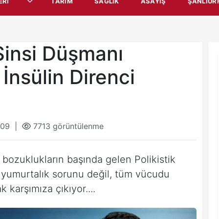
ERİ
TARIM
SAĞLIK
ASAYIŞ
ŞANLIUR
Sinsi Düşmanı
 İnsülin Direnci
6:09 |
7713 görüntülenme
bozuklukların başında gelen Polikistik
yumurtalık sorunu değil, tüm vücudu
k karşımıza çıkıyor....