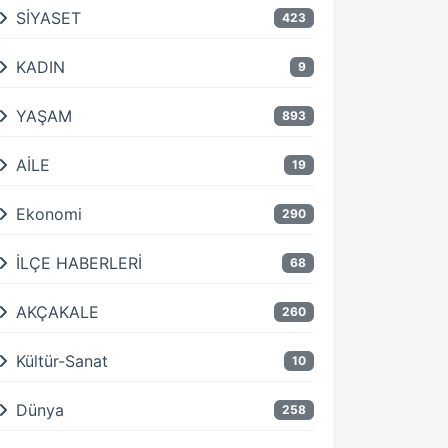
SİYASET
423
KADIN
9
YAŞAM
893
AİLE
19
Ekonomi
290
İLÇE HABERLERİ
68
AKÇAKALE
260
Kültür-Sanat
10
Dünya
258