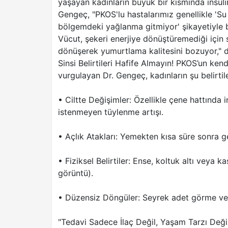
yaşayan kadınların büyük bir kısmında insülin
Gengeç, "PKOS'lu hastalarımız genellikle '
bölgemdeki yağlanma gitmiyor' şikayetiyle bi
Vücut, şekeri enerjiye dönüştüremediği için
dönüşerek yumurtlama kalitesini bozuyor," d
Sinsi Belirtileri Hafife Almayın! PKOS’un ken
vurgulayan Dr. Gengeç, kadınların şu belirtile
• Ciltte Değişimler: Özellikle çene hattında
istenmeyen tüylenme artışı.
• Açlık Atakları: Yemekten kısa süre sonra gel
• Fiziksel Belirtiler: Ense, koltuk altı veya 
görüntü).
• Düzensiz Döngüler: Seyrek adet görme ve
"Tedavi Sadece İlaç Değil, Yaşam Tarzı Değ