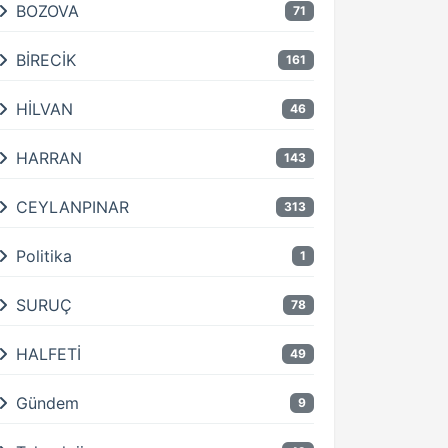
BOZOVA
71
BİRECİK
161
HİLVAN
46
HARRAN
143
CEYLANPINAR
313
Politika
1
SURUÇ
78
HALFETİ
49
Gündem
9