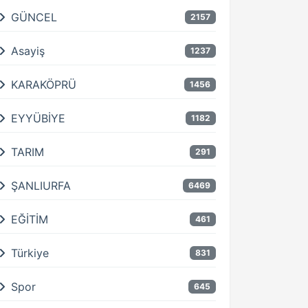
GÜNCEL
2157
Asayiş
1237
KARAKÖPRÜ
1456
EYYÜBİYE
1182
TARIM
291
ŞANLIURFA
6469
EĞİTİM
461
Türkiye
831
Spor
645