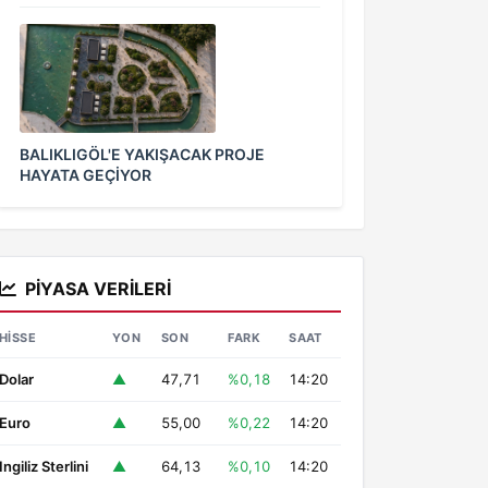
BALIKLIGÖL'E YAKIŞACAK PROJE
HAYATA GEÇİYOR
PIYASA VERILERI
HISSE
YON
SON
FARK
SAAT
Dolar
▲
47,71
%0,18
14:20
Euro
▲
55,00
%0,22
14:20
Ingiliz Sterlini
▲
64,13
%0,10
14:20