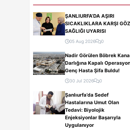
ŞANLIURFA’DA AŞIRI
SICAKLIKLARA KARŞI GÖ
SAĞLIĞI UYARISI
05 Aug 2026
0
Nadir Görülen Böbrek Kana
Darlığına Kapalı Operasyon
Genç Hasta Şifa Buldu!
30 Jul 2026
0
Şanlıurfa’da Sedef
Hastalarına Umut Olan
Tedavi: Biyolojik
Enjeksiyonlar Başarıyla
Uygulanıyor