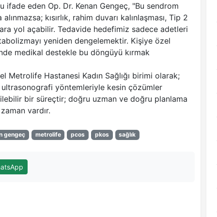
nu ifade eden Op. Dr. Kenan Gengeç, "Bu sendrom
na alınmazsa; kısırlık, rahim duvarı kalınlaşması, Tip 2
ara yol açabilir. Tedavide hedefimiz sadece adetleri
etabolizmayı yeniden dengelemektir. Kişiye özel
inde medikal destekle bu döngüyü kırmak
l Metrolife Hastanesi Kadın Sağlığı birimi olarak;
ve ultrasonografi yöntemleriyle kesin çözümler
lebilir bir süreçtir; doğru uzman ve doğru planlama
r zaman vardır.
n gengeç
metrolife
pcos
pkos
sağlık
atsApp