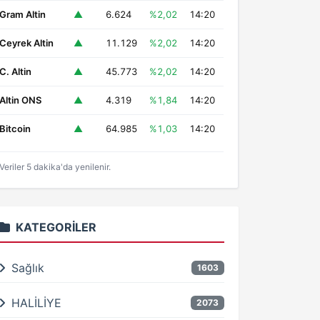
Gram Altin
▲
6.624
%2,02
14:20
Ceyrek Altin
▲
11.129
%2,02
14:20
C. Altin
▲
45.773
%2,02
14:20
Altin ONS
▲
4.319
%1,84
14:20
Bitcoin
▲
64.985
%1,03
14:20
Veriler 5 dakika'da yenilenir.
KATEGORILER
Sağlık
1603
HALİLİYE
2073