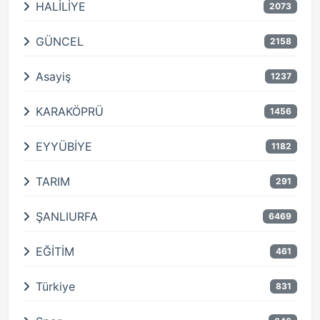
HALİLİYE
2073
GÜNCEL
2158
Asayiş
1237
KARAKÖPRÜ
1456
EYYÜBİYE
1182
TARIM
291
ŞANLIURFA
6469
EĞİTİM
461
Türkiye
831