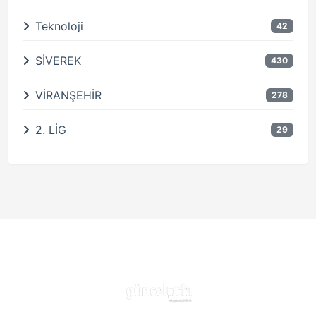
Teknoloji
42
SİVEREK
430
VİRANŞEHİR
278
2. LİG
29