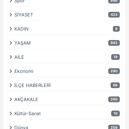
Spor
646
SİYASET
423
KADIN
9
YAŞAM
893
AİLE
19
Ekonomi
290
İLÇE HABERLERİ
68
AKÇAKALE
260
Kültür-Sanat
10
Dünya
258