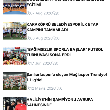
EĞİTİMİ
07 Aug 2026
0
KARAKÖPRÜ BELEDİYESPOR İLK ETAP
KAMPINI TAMAMLADI
03 Aug 2026
0
“BAĞIMSIZLIK SPORLA BAŞLAR” FUTBOL
TURNUVASI SONA ERDİ
17 Jun 2026
0
Şanlıurfaspor'u eleyen Muğlaspor Trendyol
1. Lig'de!
12 Mayıs 2026
0
HALİLİYE’NİN ŞAMPİYONU AVRUPA
SAHNESİNDE