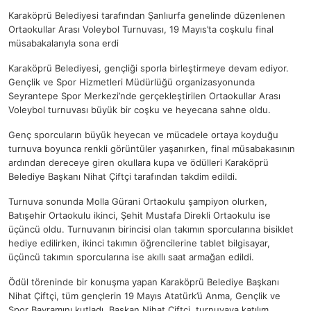
Karaköprü Belediyesi tarafından Şanlıurfa genelinde düzenlenen
Ortaokullar Arası Voleybol Turnuvası, 19 Mayıs’ta coşkulu final
müsabakalarıyla sona erdi
Karaköprü Belediyesi, gençliği sporla birleştirmeye devam ediyor.
Gençlik ve Spor Hizmetleri Müdürlüğü organizasyonunda
Seyrantepe Spor Merkezi’nde gerçekleştirilen Ortaokullar Arası
Voleybol turnuvası büyük bir coşku ve heyecana sahne oldu.
Genç sporcuların büyük heyecan ve mücadele ortaya koyduğu
turnuva boyunca renkli görüntüler yaşanırken, final müsabakasının
ardından dereceye giren okullara kupa ve ödülleri Karaköprü
Belediye Başkanı Nihat Çiftçi tarafından takdim edildi.
Turnuva sonunda Molla Gürani Ortaokulu şampiyon olurken,
Batışehir Ortaokulu ikinci, Şehit Mustafa Direkli Ortaokulu ise
üçüncü oldu. Turnuvanın birincisi olan takımın sporcularına bisiklet
hediye edilirken, ikinci takımın öğrencilerine tablet bilgisayar,
üçüncü takımın sporcularına ise akıllı saat armağan edildi.
Ödül töreninde bir konuşma yapan Karaköprü Belediye Başkanı
Nihat Çiftçi, tüm gençlerin 19 Mayıs Atatürk’ü Anma, Gençlik ve
Spor Bayramını kutladı. Başkan Nihat Çiftçi, turnuvaya katılım