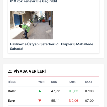
610 Kök Kenevir Ele Geçirildi!
Haliliye’de Üstyapı Seferberliği: Ekipler 8 Mahallede
Sahada!
PIYASA VERILERI
HISSE
YON
SON
FARK
SAAT
Dolar
▲
47,72
%0,03
07:00
Euro
▼
55,11
%0,06
07:00