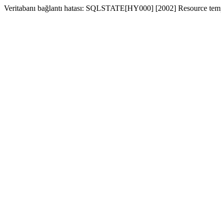
Veritabanı bağlantı hatası: SQLSTATE[HY000] [2002] Resource temp