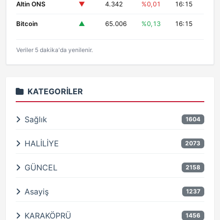
Altin ONS
▼
4.342
%0,01
16:15
Bitcoin
▲
65.006
%0,13
16:15
Veriler 5 dakika'da yenilenir.
KATEGORILER
Sağlık
1604
HALİLİYE
2073
GÜNCEL
2158
Asayiş
1237
KARAKÖPRÜ
1456