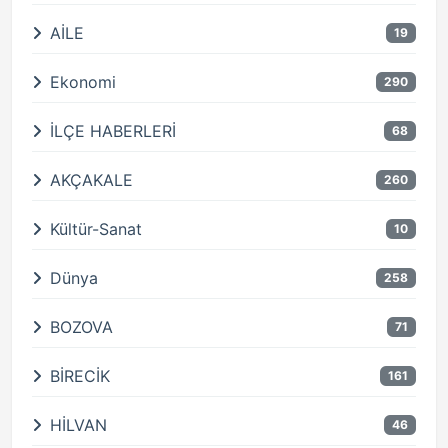
AİLE
19
Ekonomi
290
İLÇE HABERLERİ
68
AKÇAKALE
260
Kültür-Sanat
10
Dünya
258
BOZOVA
71
BİRECİK
161
HİLVAN
46