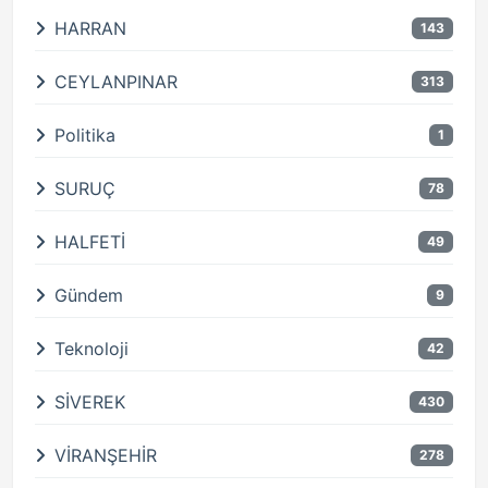
HARRAN
143
CEYLANPINAR
313
Politika
1
SURUÇ
78
HALFETİ
49
Gündem
9
Teknoloji
42
SİVEREK
430
VİRANŞEHİR
278