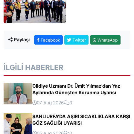
Paylaş:
Facebook
Twitter
WhatsApp
İLGILI HABERLER
Cildiye Uzmanı Dr. Ümit Yılmaz'dan Yaz
Aylarında Güneşten Korunma Uyarısı
07 Aug 2026
0
ŞANLIURFA’DA AŞIRI SICAKLIKLARA KARŞI
GÖZ SAĞLIĞI UYARISI
05 Aug 2026
0