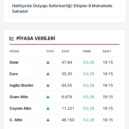
Haliliye’de Üstyapı Seferberliği: Ekipler 8 Mahallede
Sahada!
PIYASA VERILERI
HISSE
YON
SON
FARK
SAAT
Dolar
▲
47,84
%0,29
16:15
Euro
▲
55,30
%0,28
16:15
Ingiliz Sterlini
▲
64,55
%0,28
16:15
Gram Altin
▲
6.679
%0,28
16:15
Ceyrek Altin
▲
11.221
%0,28
16:15
C. Altin
▲
46.150
%0,28
16:15