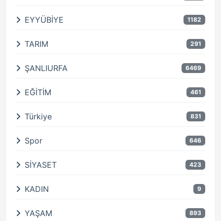
EYYÜBİYE
1182
TARIM
291
ŞANLIURFA
6469
EĞİTİM
461
Türkiye
831
Spor
646
SİYASET
423
KADIN
9
YAŞAM
893