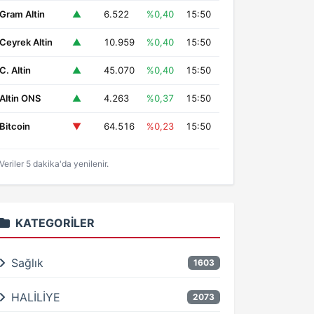
Gram Altin
▲
6.522
%0,40
15:50
Ceyrek Altin
▲
10.959
%0,40
15:50
C. Altin
▲
45.070
%0,40
15:50
Altin ONS
▲
4.263
%0,37
15:50
Bitcoin
▼
64.516
%0,23
15:50
Veriler 5 dakika'da yenilenir.
KATEGORILER
Sağlık
1603
HALİLİYE
2073