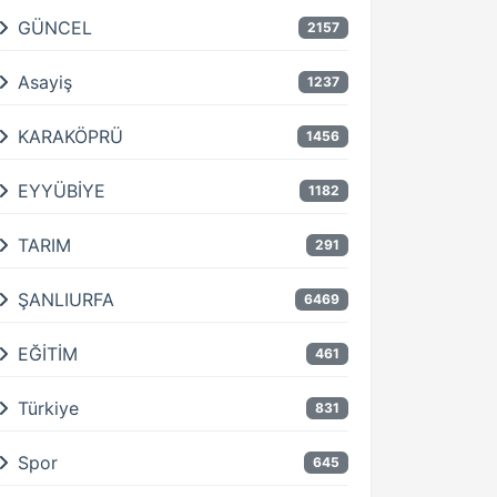
GÜNCEL
2157
Asayiş
1237
KARAKÖPRÜ
1456
EYYÜBİYE
1182
TARIM
291
ŞANLIURFA
6469
EĞİTİM
461
Türkiye
831
Spor
645