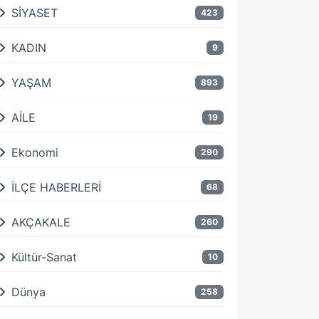
SİYASET
423
KADIN
9
YAŞAM
893
AİLE
19
Ekonomi
290
İLÇE HABERLERİ
68
AKÇAKALE
260
Kültür-Sanat
10
Dünya
258