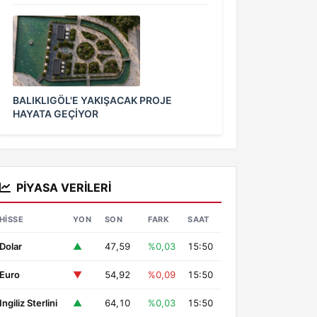
BALIKLIGÖL'E YAKIŞACAK PROJE
HAYATA GEÇİYOR
PIYASA VERILERI
HISSE
YON
SON
FARK
SAAT
Dolar
▲
47,59
%0,03
15:50
Euro
▼
54,92
%0,09
15:50
Ingiliz Sterlini
▲
64,10
%0,03
15:50