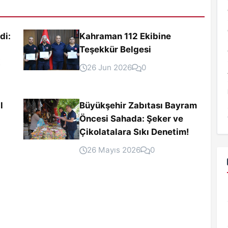
di:
Kahraman 112 Ekibine
Teşekkür Belgesi
!
26 Jun 2026
0
l
Büyükşehir Zabıtası Bayram
Öncesi Sahada: Şeker ve
Çikolatalara Sıkı Denetim!
26 Mayıs 2026
0