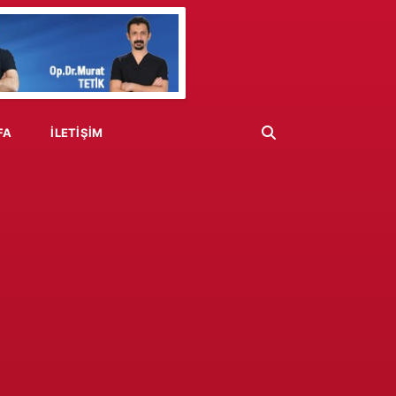
FA
İLETIŞIM