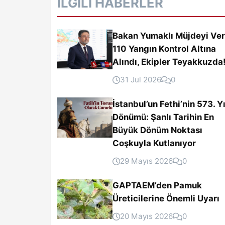
İLGILI HABERLER
Bakan Yumaklı Müjdeyi Ver
110 Yangın Kontrol Altına
Alındı, Ekipler Teyakkuzda
31 Jul 2026
0
İstanbul’un Fethi’nin 573. Yı
Dönümü: Şanlı Tarihin En
Büyük Dönüm Noktası
Coşkuyla Kutlanıyor
29 Mayıs 2026
0
GAPTAEM’den Pamuk
Üreticilerine Önemli Uyarı
20 Mayıs 2026
0