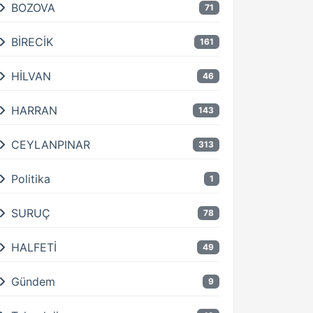
BOZOVA
71
BİRECİK
161
HİLVAN
46
HARRAN
143
CEYLANPINAR
313
Politika
1
SURUÇ
78
HALFETİ
49
Gündem
9