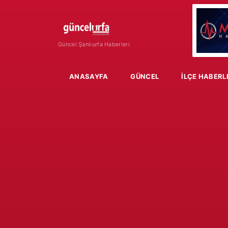
Güncel Şanlıurfa Haberleri
Main navigation
ANASAYFA
GÜNCEL
İLÇE HABERL