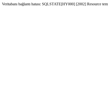
Veritabanı bağlantı hatası: SQLSTATE[HY000] [2002] Resource temp