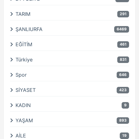
TARIM
291
ŞANLIURFA
6469
EĞİTİM
461
Türkiye
831
Spor
646
SİYASET
423
KADIN
9
YAŞAM
893
AİLE
19