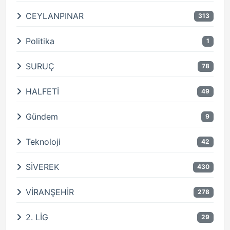
CEYLANPINAR
313
Politika
1
SURUÇ
78
HALFETİ
49
Gündem
9
Teknoloji
42
SİVEREK
430
VİRANŞEHİR
278
2. LİG
29