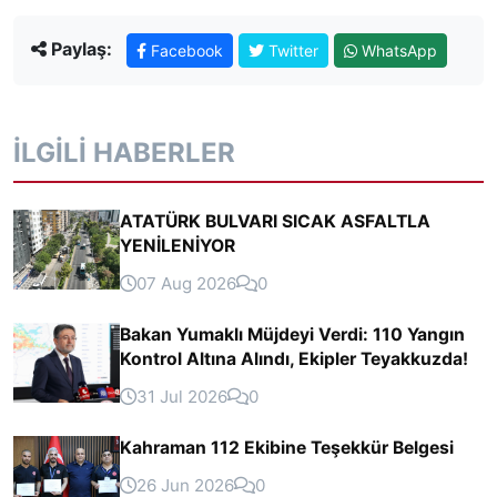
Paylaş:
Facebook
Twitter
WhatsApp
İLGILI HABERLER
ATATÜRK BULVARI SICAK ASFALTLA
YENİLENİYOR
07 Aug 2026
0
Bakan Yumaklı Müjdeyi Verdi: 110 Yangın
Kontrol Altına Alındı, Ekipler Teyakkuzda!
31 Jul 2026
0
Kahraman 112 Ekibine Teşekkür Belgesi
26 Jun 2026
0