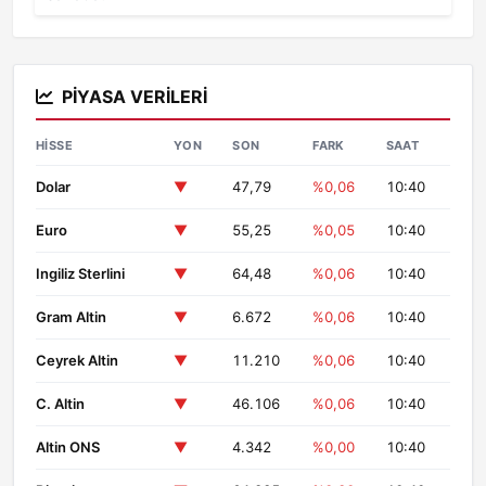
PIYASA VERILERI
HISSE
YON
SON
FARK
SAAT
Dolar
▼
47,79
%0,06
10:40
Euro
▼
55,25
%0,05
10:40
Ingiliz Sterlini
▼
64,48
%0,06
10:40
Gram Altin
▼
6.672
%0,06
10:40
Ceyrek Altin
▼
11.210
%0,06
10:40
C. Altin
▼
46.106
%0,06
10:40
Altin ONS
▼
4.342
%0,00
10:40