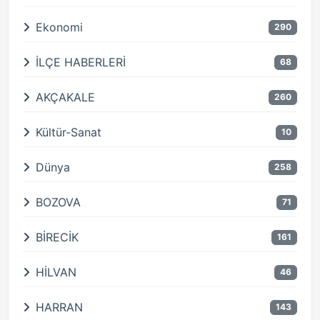
Ekonomi
290
İLÇE HABERLERİ
68
AKÇAKALE
260
Kültür-Sanat
10
Dünya
258
BOZOVA
71
BİRECİK
161
HİLVAN
46
HARRAN
143