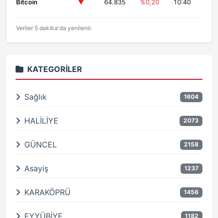
Bitcoin
▼
64.835
%0,20
10:40
Veriler 5 dakika'da yenilenir.
KATEGORILER
Sağlık
1604
HALİLİYE
2073
GÜNCEL
2158
Asayiş
1237
KARAKÖPRÜ
1456
EYYÜBİYE
1182