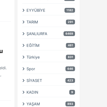
EYYÜBİYE
1182
TARIM
291
ŞANLIURFA
6469
EĞİTİM
461
du
Türkiye
831
ldi.
Spor
646
,
SİYASET
423
KADIN
9
YAŞAM
893