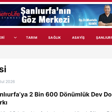
ERİ
TARIM
SAĞLIK
ASAYIŞ
ŞANLIUR
si
Jul 2026
nlıurfa’ya 2 Bin 600 Dönümlük Dev D
rkı