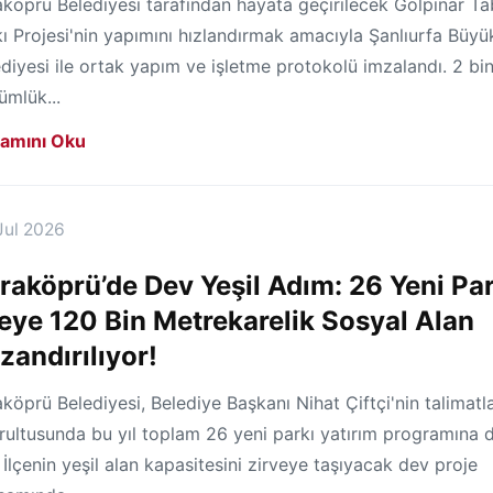
köprü Belediyesi tarafından hayata geçirilecek Gölpınar Ta
ı Projesi'nin yapımını hızlandırmak amacıyla Şanlıurfa Büyü
diyesi ile ortak yapım ve işletme protokolü imzalandı. 2 bi
ümlük...
amını Oku
Jul 2026
raköprü’de Dev Yeşil Adım: 26 Yeni Pa
çeye 120 Bin Metrekarelik Sosyal Alan
zandırılıyor!
köprü Belediyesi, Belediye Başkanı Nihat Çiftçi'nin talimatla
ultusunda bu yıl toplam 26 yeni parkı yatırım programına d
. İlçenin yeşil alan kapasitesini zirveye taşıyacak dev proje