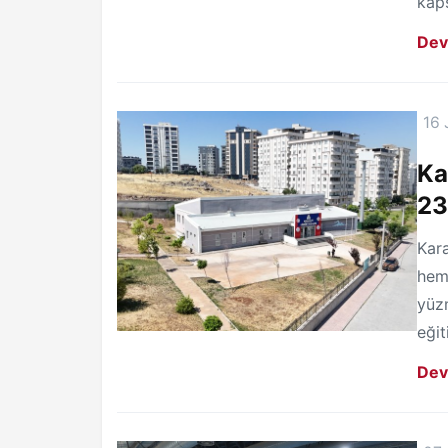
kaps
Dev
16 
Ka
23
Kara
hem
yüz
eğit
Dev