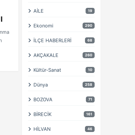
AİLE
19
I
Ekonomi
290
 Anma
n
İLÇE HABERLERİ
68
AKÇAKALE
260
Kültür-Sanat
10
Dünya
258
BOZOVA
71
BİRECİK
161
HİLVAN
46