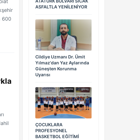
biat
ATATÜRK BULVARI SICAK
ASFALTLA YENİLENİYOR
kşehir
n 600
Cildiye Uzmanı Dr. Ümit
Yılmaz'dan Yaz Aylarında
Güneşten Korunma
Uyarısı
rkla
rı
ahil
ÇOCUKLARA
PROFESYONEL
BASKETBOL EĞİTİMİ