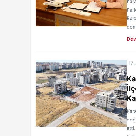
Kara
Park
Bele
dön
Dev
17 
Ka
İl
Ka
Kara
doğr
etti