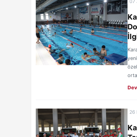
07 
Ka
Do
İlg
Kara
yen
özel
orta
Dev
26
Ka