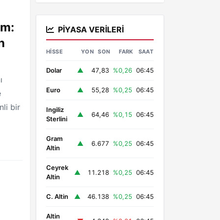
üm:
PIYASA VERILERI
n
HISSE
YON
SON
FARK
SAAT
Dolar
▲
47,83
%0,26
06:45
ı
Euro
▲
55,28
%0,25
06:45
e
li bir
Ingiliz
▲
64,46
%0,15
06:45
Sterlini
Gram
▲
6.677
%0,25
06:45
Altin
Ceyrek
▲
11.218
%0,25
06:45
Altin
C. Altin
▲
46.138
%0,25
06:45
Altin