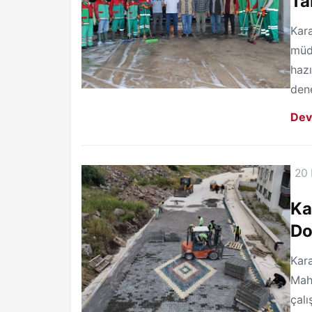
Ta
Kara
müd
hazı
dene
Dev
20
Ka
Do
Kara
Maha
çalı