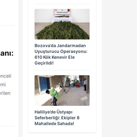
Bozova’da Jandarmadan
anı:
Uyuşturucu Operasyonu:
610 Kök Kenevir Ele
Geçirildi!
nceli
emi
rilen
Haliliye’de Üstyapı
Seferberliği: Ekipler 8
Mahallede Sahada!