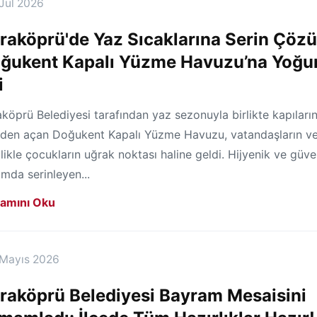
Jul 2026
raköprü'de Yaz Sıcaklarına Serin Çöz
ğukent Kapalı Yüzme Havuzu’na Yoğu
i
köprü Belediyesi tarafından yaz sezonuyla birlikte kapıların
iden açan Doğukent Kapalı Yüzme Havuzu, vatandaşların v
likle çocukların uğrak noktası haline geldi. Hijyenik ve güven
mda serinleyen...
amını Oku
 Mayıs 2026
raköprü Belediyesi Bayram Mesaisini