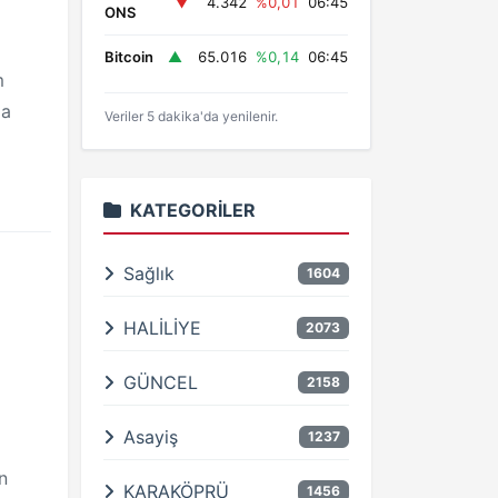
▼
4.342
%0,01
06:45
ONS
Bitcoin
▲
65.016
%0,14
06:45
m
da
Veriler 5 dakika'da yenilenir.
KATEGORILER
Sağlık
1604
HALİLİYE
2073
GÜNCEL
2158
Asayiş
1237
n
KARAKÖPRÜ
1456