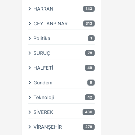
HARRAN
143
CEYLANPINAR
313
Politika
1
SURUÇ
78
HALFETİ
49
Gündem
9
Teknoloji
42
SİVEREK
430
VİRANŞEHİR
278