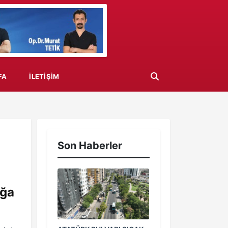
FA
İLETIŞIM
Son Haberler
oğa