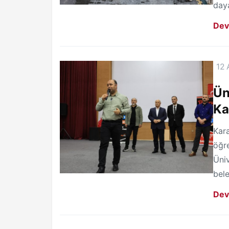
daya
Dev
12 
Ün
Ka
Kara
öğre
Üniv
bele
Dev