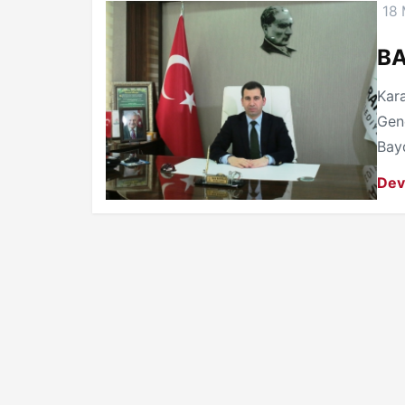
18 
BA
Kara
Genç
Bayd
Dev