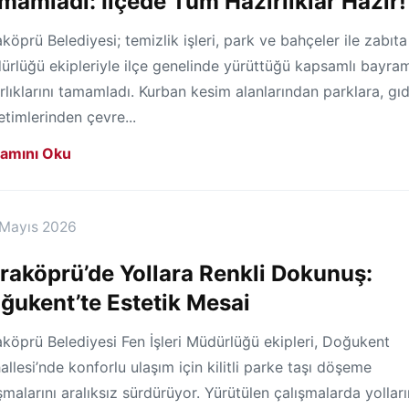
mamladı: İlçede Tüm Hazırlıklar Hazır!
köprü Belediyesi; temizlik işleri, park ve bahçeler ile zabıta
ürlüğü ekipleriyle ilçe genelinde yürüttüğü kapsamlı bayra
rlıklarını tamamladı. Kurban kesim alanlarından parklara, gı
timlerinden çevre...
amını Oku
 Mayıs 2026
raköprü’de Yollara Renkli Dokunuş:
ğukent’te Estetik Mesai
köprü Belediyesi Fen İşleri Müdürlüğü ekipleri, Doğukent
llesi’nde konforlu ulaşım için kilitli parke taşı döşeme
şmalarını aralıksız sürdürüyor. Yürütülen çalışmalarda yolları