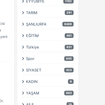
EYYÜBİYE
1182
TARIM
291
isi
ŞANLIURFA
6469
a
EĞİTİM
461
 yeni
Türkiye
831
Spor
645
SİYASET
423
KADIN
9
YAŞAM
893
Dr.
AİLE
19