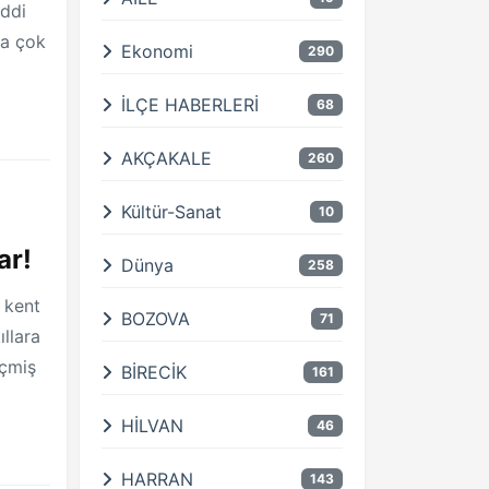
iddi
ra çok
Ekonomi
290
İLÇE HABERLERİ
68
AKÇAKALE
260
Kültür-Sanat
10
ar!
Dünya
258
, kent
BOZOVA
71
llara
eçmiş
BİRECİK
161
HİLVAN
46
HARRAN
143