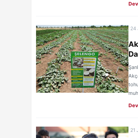
Dev
24 
Ak
Da
Şanl
Akça
tohu
muha
Dev
21 