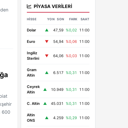
PIYASA VERILERI
nden
HISSE
YON
SON
FARK
SAAT
Dolar
▲
47,59
%0,02
11:00
Euro
▼
54,94
%0,06
11:00
Ingiliz
▼
64,06
%0,03
11:00
Sterlini
Gram
▲
6.517
%0,31
11:00
oğa
Altin
Ceyrek
▲
10.949
%0,31
11:00
Altin
biat
kşehir
C. Altin
▲
45.031
%0,31
11:00
n 600
Altin
▲
4.259
%0,29
11:00
ONS