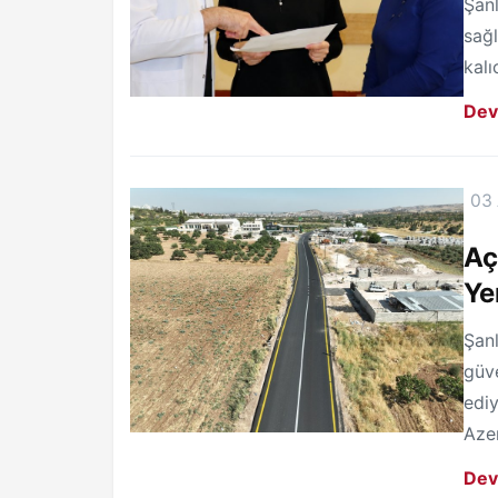
Şanl
sağl
kalı
Dev
03
Aç
Ye
Şanl
güv
ediy
Azer
Dev