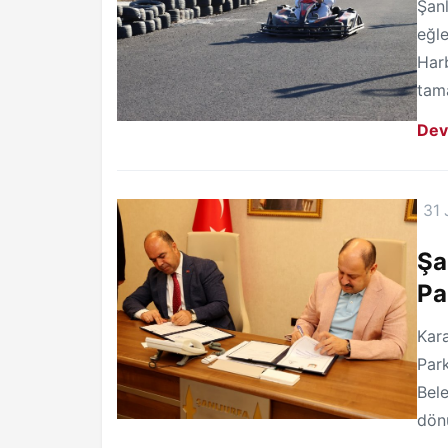
Şanl
eğle
Harb
tam
Dev
31 
Şa
Pa
Kara
Park
Bele
dön