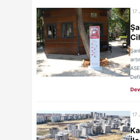
17 
Şa
Ci
Şanl
artı
ASEL
Defi
Dev
17 
Ka