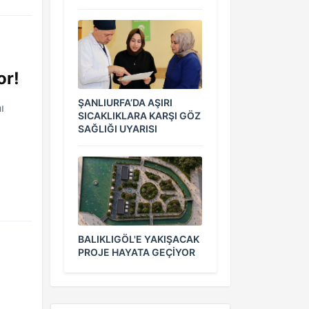
or!
ŞANLIURFA’DA AŞIRI
ı
SICAKLIKLARA KARŞI GÖZ
SAĞLIĞI UYARISI
BALIKLIGÖL'E YAKIŞACAK
PROJE HAYATA GEÇİYOR