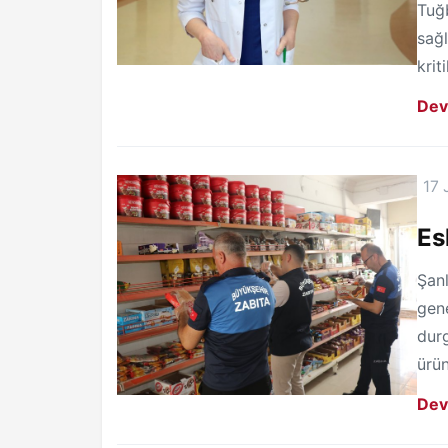
Tuğb
sağl
kriti
Dev
17 
Es
Şanl
gene
durg
ürün
Dev