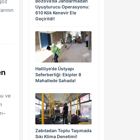
 göz
Bozova’da Jandarmadan
Uyuşturucu Operasyonu:
arının
610 Kök Kenevir Ele
Geçirildi!
Haliliye’de Üstyapı
en
Seferberliği: Ekipler 8
Mahallede Sahada!
nu ve
m
rı–
Zabıtadan Toplu Taşımada
Sıkı Klima Denetimi!