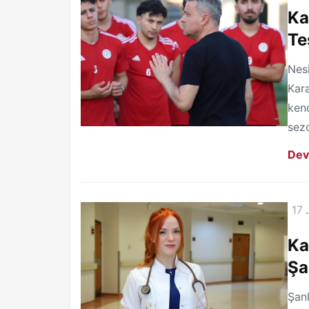
Ka
Te
Nesi
Kar
ken
sezo
Dev
17 
Ka
Şa
Şanl