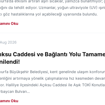
ıurfa’da etkisini artıran aşırı sıcaklar, yalnızca bunaltmıyor;
ığını da tehdit ediyor. Uzmanlar, yoğun ultraviyole (UV) ışınl
cı göz hastalıklarına yol açabileceği uyarısında bulundu.
amını Oku
 Aug 2026
ıksu Caddesi ve Bağlantı Yolu Tamam
nilendi!
ıurfa Büyükşehir Belediyesi, kent genelinde ulaşım konforu
enliğini artırmaya yönelik çalışmalarına hız kesmeden deva
or. Haliliye ilçesindeki Açıksu Caddesi ile Aşık TOKİ Konutla
baycan Bulvarı...
amını Oku