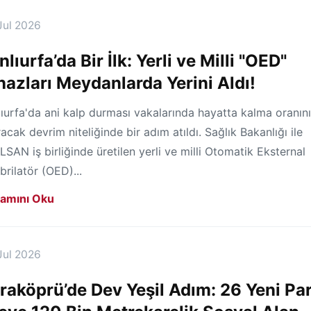
Jul 2026
nlıurfa’da Bir İlk: Yerli ve Milli "OED"
hazları Meydanlarda Yerini Aldı!
ıurfa'da ani kalp durması vakalarında hayatta kalma oranını
racak devrim niteliğinde bir adım atıldı. Sağlık Bakanlığı ile
SAN iş birliğinde üretilen yerli ve milli Otomatik Eksternal
brilatör (OED)...
amını Oku
Jul 2026
raköprü’de Dev Yeşil Adım: 26 Yeni Pa