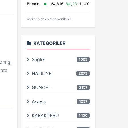
Bitcoin
▲
64.816
%0,23
11:00
Veriler 5 dakika'da yenilenir.
KATEGORILER
Sağlık
1603
nlığı,
 ata
HALİLİYE
2073
GÜNCEL
2157
Asayiş
1237
KARAKÖPRÜ
1456