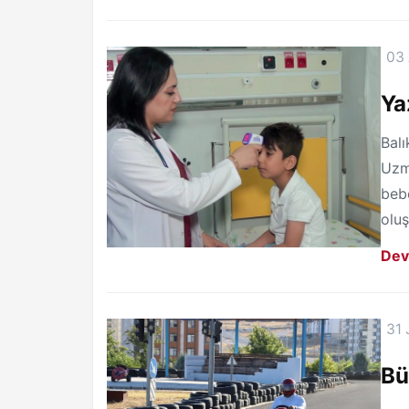
03
Ya
Balı
Uzm.
bebe
oluş
Dev
31 
Bü