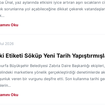
a Ünal, yaz aylarında etkisini iyice artıran aşırı sıcakların c
ık sorunlarına yol açabileceğine dikkat çekerek vatandaşla
k...
amını Oku
Jul 2026
ki Etiketi Söküp Yeni Tarih Yapıştırmışl
ıurfa Büyükşehir Belediyesi Zabıta Daire Başkanlığı ekipleri
lindeki marketlere yönelik gerçekleştirdiği denetimlerde akı
unluk veren bir vurgunu deşifre etti. Son kullanma tarihi g
lerin...
amını Oku