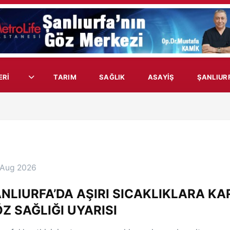
ERİ
TARIM
SAĞLIK
ASAYIŞ
ŞANLIUR
 Aug 2026
NLIURFA’DA AŞIRI SICAKLIKLARA KA
Z SAĞLIĞI UYARISI