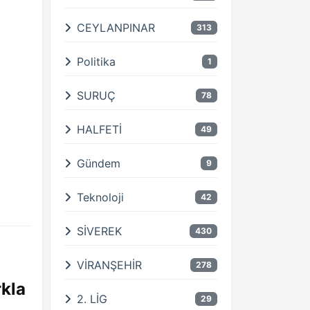
CEYLANPINAR
313
Politika
1
SURUÇ
78
HALFETİ
49
Gündem
9
Teknoloji
42
SİVEREK
430
VİRANŞEHİR
278
rkla
2. LİG
29