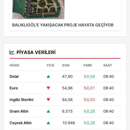
BALIKLIGÖL'E YAKIŞACAK PROJE HAYATA GEÇİYOR
PIYASA VERILERI
HISSE
YON
SON
FARK
SAAT
Dolar
▲
47,60
%0,04
08:40
Euro
▼
54,96
%0,01
08:40
Ingiliz Sterlini
▼
64,06
%0,03
08:40
Gram Altin
▲
6.515
%0,28
08:40
Ceyrek Altin
▲
10.946
%0,28
08:40