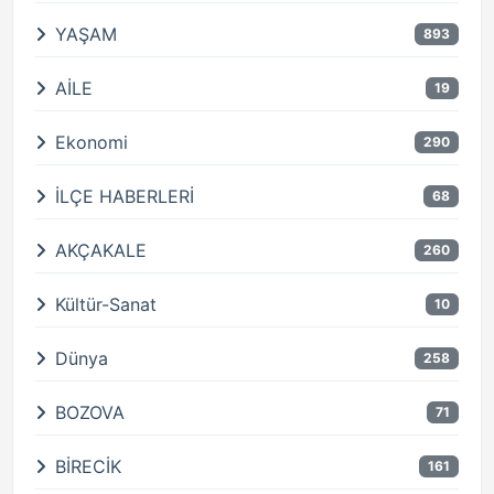
YAŞAM
893
AİLE
19
Ekonomi
290
İLÇE HABERLERİ
68
AKÇAKALE
260
Kültür-Sanat
10
Dünya
258
BOZOVA
71
BİRECİK
161