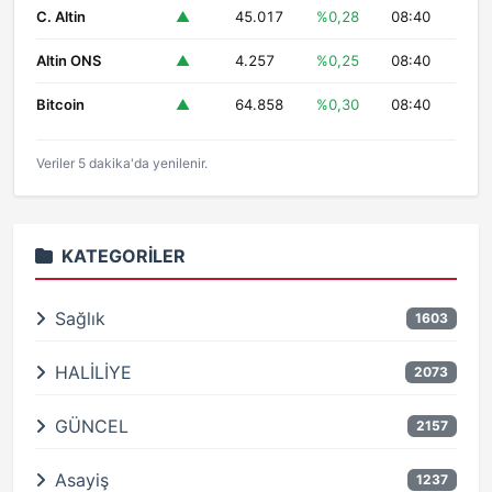
C. Altin
▲
45.017
%0,28
08:40
Altin ONS
▲
4.257
%0,25
08:40
Bitcoin
▲
64.858
%0,30
08:40
Veriler 5 dakika'da yenilenir.
KATEGORILER
Sağlık
1603
HALİLİYE
2073
GÜNCEL
2157
Asayiş
1237