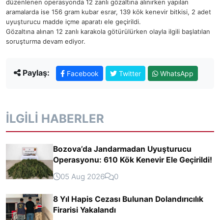
düzenlenen operasyonda 12 zanlı gözaltına alınırken yapılan
aramalarda ise 156 gram kubar esrar, 139 kök kenevir bitkisi, 2 adet
uyuşturucu madde içme aparatı ele geçirildi.
Gözaltına alınan 12 zanlı karakola götürülürken olayla ilgili başlatılan
soruşturma devam ediyor.
Paylaş:
Facebook
Twitter
WhatsApp
İLGILI HABERLER
Bozova’da Jandarmadan Uyuşturucu
Operasyonu: 610 Kök Kenevir Ele Geçirildi!
05 Aug 2026
0
8 Yıl Hapis Cezası Bulunan Dolandırıcılık
Firarisi Yakalandı