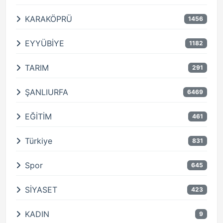
KARAKÖPRÜ
1456
EYYÜBİYE
1182
TARIM
291
ŞANLIURFA
6469
EĞİTİM
461
Türkiye
831
Spor
645
SİYASET
423
KADIN
9