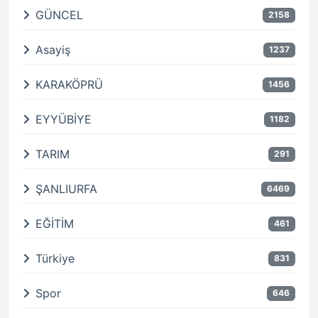
GÜNCEL
2158
Asayiş
1237
KARAKÖPRÜ
1456
EYYÜBİYE
1182
TARIM
291
ŞANLIURFA
6469
EĞİTİM
461
Türkiye
831
Spor
646