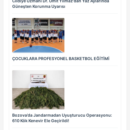
Cildiye Uzmanı Dr. Ümit Yılmaz'dan Yaz Aylarında
Güneşten Korunma Uyarısı
ÇOCUKLARA PROFESYONEL BASKETBOL EĞİTİMİ
Bozova’da Jandarmadan Uyuşturucu Operasyonu:
610 Kök Kenevir Ele Geçirildi!