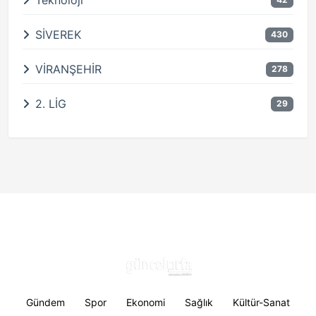
Teknoloji
SİVEREK
430
VİRANŞEHİR
278
2. LİG
29
Footer menu
Gündem
Spor
Ekonomi
Sağlık
Kültür-Sanat