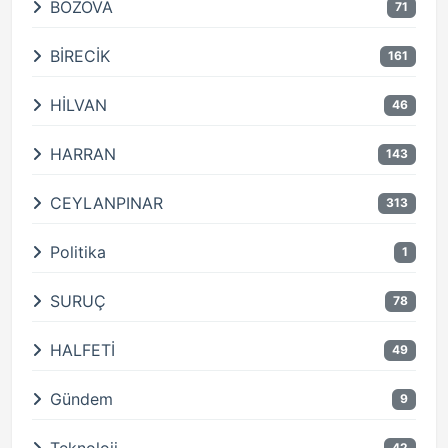
BOZOVA
71
BİRECİK
161
HİLVAN
46
HARRAN
143
CEYLANPINAR
313
Politika
1
SURUÇ
78
HALFETİ
49
Gündem
9
42