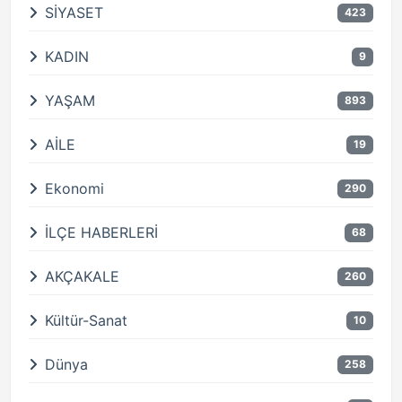
SİYASET
423
KADIN
9
YAŞAM
893
AİLE
19
Ekonomi
290
İLÇE HABERLERİ
68
AKÇAKALE
260
Kültür-Sanat
10
Dünya
258