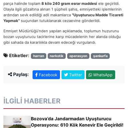
parça halinde toplam
8 kilo 240 gram esrar maddesi
ele geçirildi.
Olayla ilgili gözaltına alınan 1 şüpheli şahıs, emniyetteki işlemlerinin
ardından sevk edildiği adli makamlarca
"Uyuşturucu Madde Ticareti
Yapmak"
suçundan tutuklanarak cezaevine gönderildi.
Emniyet Müdürlüğü’nden yapılan açıklamada, toplumun huzurunu
bozan uyuşturucu tacirlerine karşı mücadelenin her alanda olduğu
gibi sahada da kararlılıkla devam edeceği vurgulandı.
Etiketler:
harran
narkotik
operasyon
şanlıurfa
Paylaş:
Facebook
Twitter
WhatsApp
İLGILI HABERLER
Bozova’da Jandarmadan Uyuşturucu
Operasyonu: 610 Kök Kenevir Ele Geçirildi!