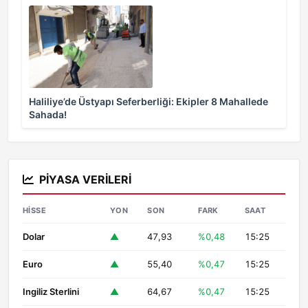
Haliliye’de Üstyapı Seferberliği: Ekipler 8 Mahallede
Sahada!
PIYASA VERILERI
HISSE
YON
SON
FARK
SAAT
Dolar
▲
47,93
%0,48
15:25
Euro
▲
55,40
%0,47
15:25
Ingiliz Sterlini
▲
64,67
%0,47
15:25